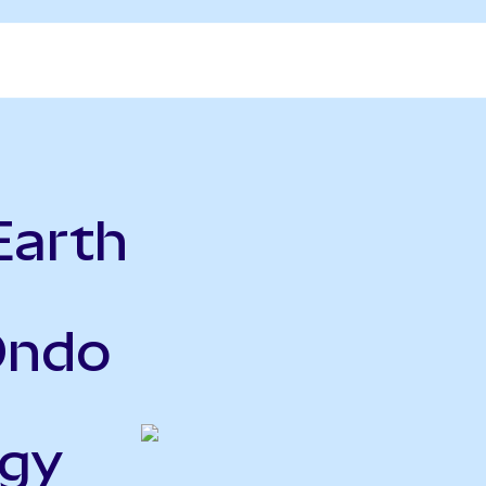
Earth
Ondo
rgy