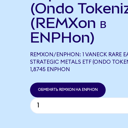
(Ondo Tokeni
(REMXon в
ENPHon)
REMXON/ENPHON: 1 VANECK RARE E
STRATEGIC METALS ETF (ONDO TOKE
1,8745 ENPHON
ОБМЕНЯТЬ REMXON НА ENPHON