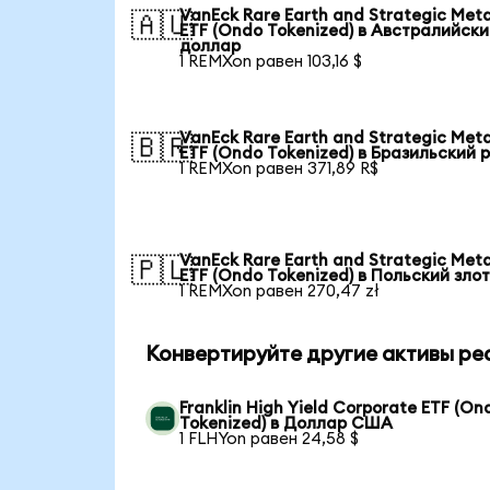
VanEck Rare Earth and Strategic Meta
🇦🇺
ETF (Ondo Tokenized) в Австралийск
доллар
1 REMXon равен 103,16 $
VanEck Rare Earth and Strategic Meta
🇧🇷
ETF (Ondo Tokenized) в Бразильский 
1 REMXon равен 371,89 R$
VanEck Rare Earth and Strategic Meta
🇵🇱
ETF (Ondo Tokenized) в Польский зло
1 REMXon равен 270,47 zł
Конвертируйте другие активы ре
Franklin High Yield Corporate ETF (On
Tokenized) в Доллар США
1 FLHYon равен 24,58 $