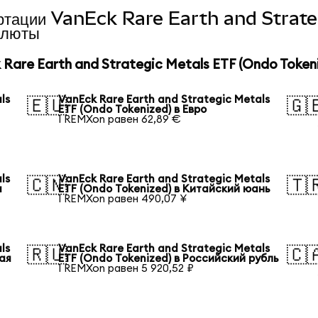
вертации VanEck Rare Earth and Stra
алюты
are Earth and Strategic Metals ETF (Ondo Token
ls
VanEck Rare Earth and Strategic Metals
🇪🇺
🇬
ETF (Ondo Tokenized) в Евро
1 REMXon равен 62,89 €
ls
VanEck Rare Earth and Strategic Metals
🇨🇳
🇹
а
ETF (Ondo Tokenized) в Китайский юань
1 REMXon равен 490,07 ¥
ls
VanEck Rare Earth and Strategic Metals
🇷🇺
🇨
ая
ETF (Ondo Tokenized) в Российский рубль
1 REMXon равен 5 920,52 ₽