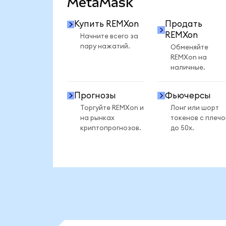
MetaMask
Купить REMXon
Продать
REMXon
Начните всего за
пару нажатий.
Обменяйте
REMXon на
наличные.
Прогнозы
Фьючерсы
Торгуйте REMXon и
Лонг или шорт
на рынках
токенов с плеч
криптопрогнозов.
до 50x.