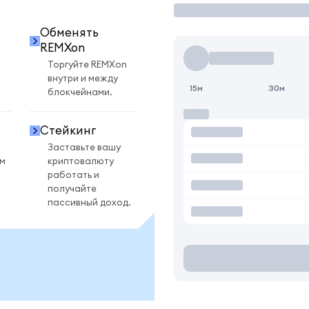
Обменять
REMXon
Торгуйте REMXon
внутри и между
15м
30м
блокчейнами.
Стейкинг
Заставьте вашу
ом
криптовалюту
работать и
получайте
пассивный доход.