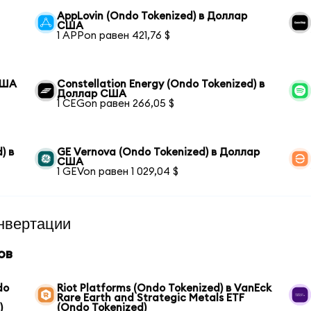
AppLovin (Ondo Tokenized) в Доллар
США
1 APPon равен 421,76 $
США
Constellation Energy (Ondo Tokenized) в
Доллар США
1 CEGon равен 266,05 $
) в
GE Vernova (Ondo Tokenized) в Доллар
США
1 GEVon равен 1 029,04 $
нвертации
ов
do
Riot Platforms (Ondo Tokenized) в VanEck
Rare Earth and Strategic Metals ETF
)
(Ondo Tokenized)