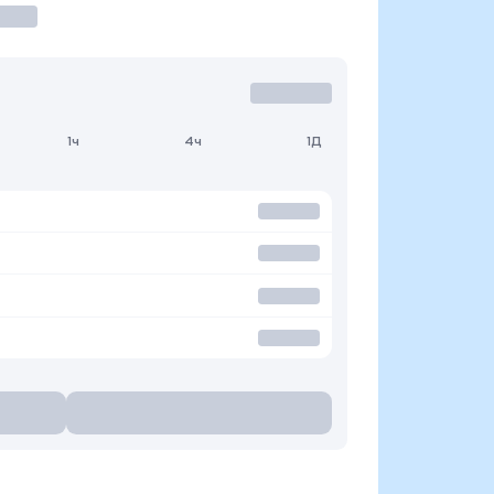
1ч
4ч
1Д