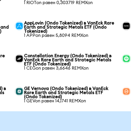
1 RIOTon равен 0,303719 REMXon
AppLovin (Ondo Tokenized) в VanEck Rare
 and
Earth and Strategic Metals ETF (Ondo
)
Tokenized)
1 APPon равен 5,8094 REMXon
are
Constellation Energy (Ondo Tokenized) в
VanEck Rare Earth and Strategic Metals
ETF (Ondo Tokenized)
1 CEGon равен 3,6646 REMXon
) в
GE Vernova (Ondo Tokenized) в VanEck
ls
Rare Earth and Strategic Metals ETF
(Ondo Tokenized)
1 GEVon равен 14,1741 REMXon