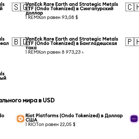
ls
VanEck Rare Earth and Strategic Metals
🇸🇬
🇨
ий
ETF (Ondo Tokenized) в Сингапурский
доллар
1 REMXon равен 93,08 $
ls
VanEck Rare Earth and Strategic Metals
🇧🇩
🇵
реал
ETF (Ondo Tokenized) в Бангладешская
така
1 REMXon равен 8 973,23 ৳
ls
тый
ального мира в USD
do
Riot Platforms (Ondo Tokenized) в Доллар
США
1 RIOTon равен 22,05 $