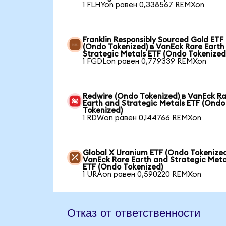
1 FLHYon равен 0,338567 REMXon
Franklin Responsibly Sourced Gold ETF
(Ondo Tokenized) в VanEck Rare Earth
Strategic Metals ETF (Ondo Tokenized
1 FGDLon равен 0,779339 REMXon
Redwire (Ondo Tokenized) в VanEck R
Earth and Strategic Metals ETF (Ondo
Tokenized)
1 RDWon равен 0,144766 REMXon
Global X Uranium ETF (Ondo Tokenized
VanEck Rare Earth and Strategic Meta
ETF (Ondo Tokenized)
1 URAon равен 0,590220 REMXon
Отказ от ответственности