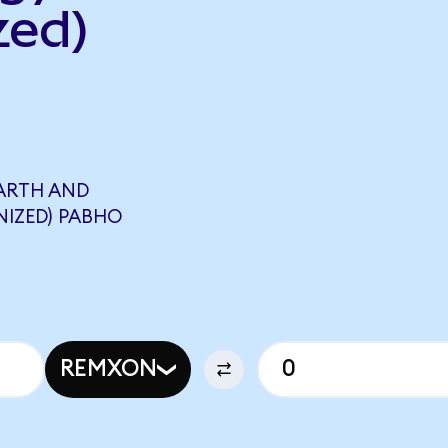
zed)
ARTH AND
NIZED) РАВНО
REMXON