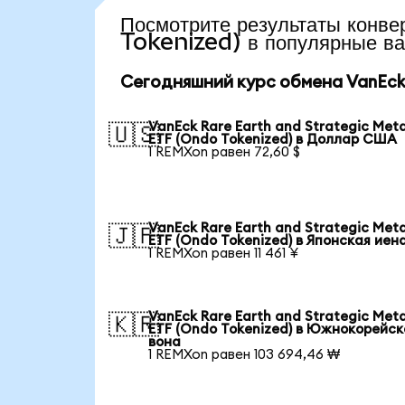
Посмотрите результаты кон
Tokenized) в популярные в
Сегодняшний курс обмена VanEck R
VanEck Rare Earth and Strategic Meta
🇺🇸
ETF (Ondo Tokenized) в Доллар США
1 REMXon равен 72,60 $
VanEck Rare Earth and Strategic Meta
🇯🇵
ETF (Ondo Tokenized) в Японская иен
1 REMXon равен 11 461 ¥
VanEck Rare Earth and Strategic Meta
🇰🇷
ETF (Ondo Tokenized) в Южнокорейск
вона
1 REMXon равен 103 694,46 ₩