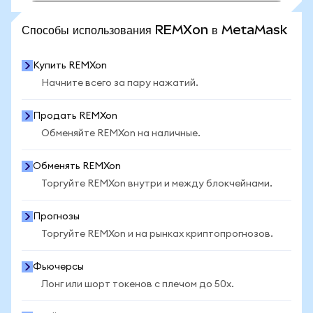
ПОСМОТРЕТЬ БОЛЬШЕ СТАТИСТИКИ
Способы использования REMXon в MetaMask
Купить REMXon
Начните всего за пару нажатий.
Продать REMXon
Обменяйте REMXon на наличные.
Обменять REMXon
Торгуйте REMXon внутри и между блокчейнами.
Прогнозы
Торгуйте REMXon и на рынках криптопрогнозов.
Фьючерсы
Лонг или шорт токенов с плечом до 50x.