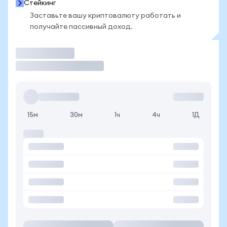
Стейкинг
Заставьте вашу криптовалюту работать и
получайте пассивный доход.
Торговать
15м
30м
1ч
4ч
1Д