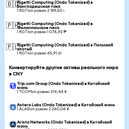
Rigetti Computing (Ondo Tokenized) в
🇧🇩
Бангладешская така
1 RGTIon равен 2 189,50 ৳
Rigetti Computing (Ondo Tokenized) в
🇵🇭
Филиппинское песо
1 RGTIon равен 1 076,92 ₱
Rigetti Computing (Ondo Tokenized) в Польский
🇵🇱
злотый
1 RGTIon равен 65,91 zł
Конвертируйте другие активы реального мира
в CNY
Trip.com Group (Ondo Tokenized) в Китайский
юань
1 TCOMon равен 314,48 ¥
Astera Labs (Ondo Tokenized) в Китайский юань
1 ALABon равен 2 260,06 ¥
Arista Networks (Ondo Tokenized) в Китайский
юань