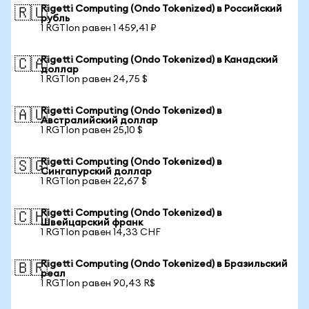
Rigetti Computing (Ondo Tokenized) в Российский
🇷🇺
рубль
1 RGTIon равен 1 459,41 ₽
Rigetti Computing (Ondo Tokenized) в Канадский
🇨🇦
доллар
1 RGTIon равен 24,75 $
Rigetti Computing (Ondo Tokenized) в
🇦🇺
Австралийский доллар
1 RGTIon равен 25,10 $
Rigetti Computing (Ondo Tokenized) в
🇸🇬
Сингапурский доллар
1 RGTIon равен 22,67 $
Rigetti Computing (Ondo Tokenized) в
🇨🇭
Швейцарский франк
1 RGTIon равен 14,33 CHF
Rigetti Computing (Ondo Tokenized) в Бразильский
🇧🇷
реал
1 RGTIon равен 90,43 R$