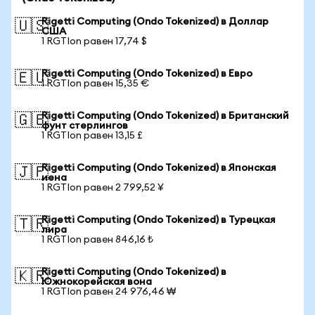
Rigetti Computing (Ondo Tokenized) в Доллар
🇺🇸
США
1 RGTIon равен 17,74 $
Rigetti Computing (Ondo Tokenized) в Евро
🇪🇺
1 RGTIon равен 15,35 €
Rigetti Computing (Ondo Tokenized) в Британский
🇬🇧
фунт стерлингов
1 RGTIon равен 13,15 £
Rigetti Computing (Ondo Tokenized) в Японская
🇯🇵
иена
1 RGTIon равен 2 799,52 ¥
Rigetti Computing (Ondo Tokenized) в Турецкая
🇹🇷
лира
1 RGTIon равен 846,16 ₺
Rigetti Computing (Ondo Tokenized) в
🇰🇷
Южнокорейская вона
1 RGTIon равен 24 976,46 ₩