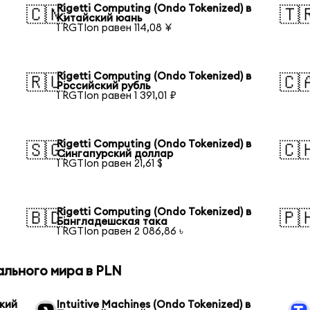
Rigetti Computing (Ondo Tokenized) в
🇨🇳
🇹
Китайский юань
1 RGTIon равен 114,08 ¥
Rigetti Computing (Ondo Tokenized) в
🇷🇺
🇨
Российский рубль
1 RGTIon равен 1 391,01 ₽
Rigetti Computing (Ondo Tokenized) в
🇸🇬
🇨
Сингапурский доллар
1 RGTIon равен 21,61 $
Rigetti Computing (Ondo Tokenized) в
🇧🇩
🇵
Бангладешская така
1 RGTIon равен 2 086,86 ৳
ального мира в PLN
ский
Intuitive Machines (Ondo Tokenized) в