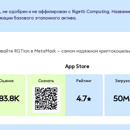
 не одобрен и не аффилирован с Rigetti Computing. Названи
кации базового эталонного актива.
ы
нивайте RGTIon в MetaMask — самом надёжном криптокошельк
App Store
Оценок
Скачать
Рейтинг
Загрузо
83.8K
4.7
50M