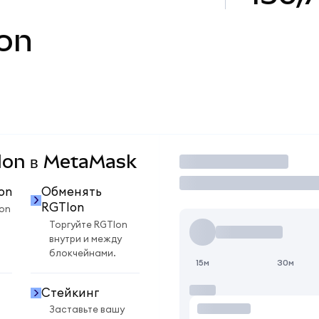
on
TIon в MetaMask
Торговать
on
Обменять
RGTIon
on
Торгуйте RGTIon
внутри и между
блокчейнами.
15м
30м
Стейкинг
Заставьте вашу