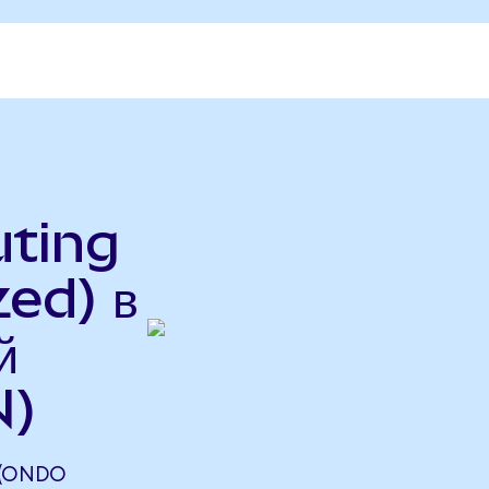
uting
ed) в
й
N)
 (ONDO