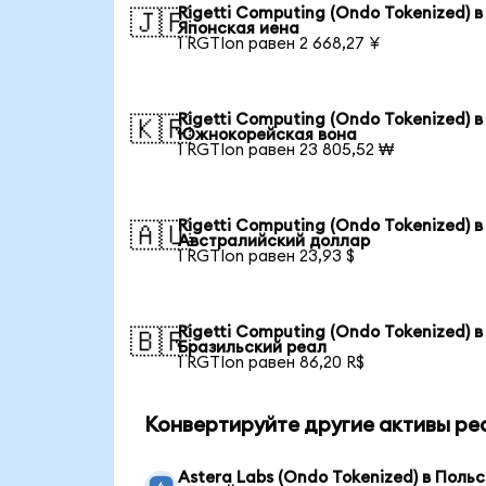
Rigetti Computing (Ondo Tokenized) в
🇯🇵
Японская иена
1 RGTIon равен 2 668,27 ¥
Rigetti Computing (Ondo Tokenized) в
🇰🇷
Южнокорейская вона
1 RGTIon равен 23 805,52 ₩
Rigetti Computing (Ondo Tokenized) в
🇦🇺
Австралийский доллар
1 RGTIon равен 23,93 $
Rigetti Computing (Ondo Tokenized) в
🇧🇷
Бразильский реал
1 RGTIon равен 86,20 R$
Конвертируйте другие активы ре
Astera Labs (Ondo Tokenized) в Поль