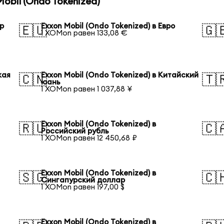
obil (Ondo Tokenized)
ар
Exxon Mobil (Ondo Tokenized) в Евро
🇪🇺
🇬
1 XOMon равен 133,08 €
кая
Exxon Mobil (Ondo Tokenized) в Китайский
🇨🇳
🇹
юань
1 XOMon равен 1 037,88 ¥
Exxon Mobil (Ondo Tokenized) в
🇷🇺
🇨
Российский рубль
1 XOMon равен 12 450,68 ₽
Exxon Mobil (Ondo Tokenized) в
🇸🇬
🇨
Сингапурский доллар
1 XOMon равен 197,00 $
Exxon Mobil (Ondo Tokenized) в