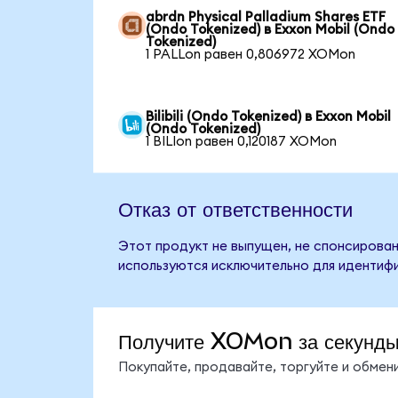
abrdn Physical Palladium Shares ETF
(Ondo Tokenized) в Exxon Mobil (Ondo
Tokenized)
1 PALLon равен 0,806972 XOMon
Bilibili (Ondo Tokenized) в Exxon Mobil
(Ondo Tokenized)
1 BILIon равен 0,120187 XOMon
Отказ от ответственности
Этот продукт не выпущен, не спонсирован,
используются исключительно для идентифи
Получите XOMon за секунд
Покупайте, продавайте, торгуйте и обме