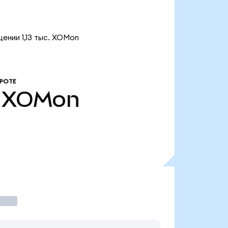
ении 1,13 тыс. XOMon
РОТЕ
XOMon