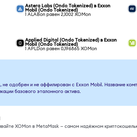
Astera Labs (Ondo Tokenized) в Exxon
Mobil (Ondo Tokenized)
1 ALABon равен 2,1002 XOMon
Applied Digital (Ondo Tokenized) в Exxon
Mobil (Ondo Tokenized)
1 APLDon равен 0,196865 XOMon
 не одобрен и не аффилирован с Exxon Mobil. Название ком
кации базового эталонного актива.
ы
нивайте XOMon в MetaMask — самом надёжном криптокошельк