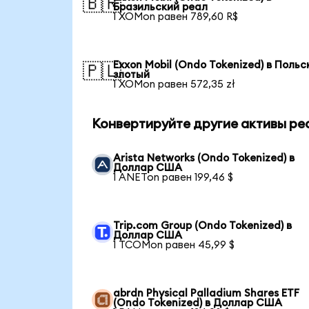
🇧🇷
Бразильский реал
1 XOMon равен 789,60 R$
Exxon Mobil (Ondo Tokenized) в Польс
🇵🇱
злотый
1 XOMon равен 572,35 zł
Конвертируйте другие активы ре
Arista Networks (Ondo Tokenized) в
Доллар США
1 ANETon равен 199,46 $
Trip.com Group (Ondo Tokenized) в
Доллар США
1 TCOMon равен 45,99 $
abrdn Physical Palladium Shares ETF
(Ondo Tokenized) в Доллар США