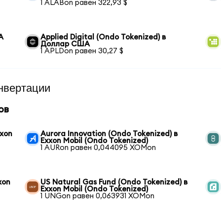
1 ALABon равен 322,93 $
А
Applied Digital (Ondo Tokenized) в
Доллар США
1 APLDon равен 30,27 $
нвертации
ов
xxon
Aurora Innovation (Ondo Tokenized) в
Exxon Mobil (Ondo Tokenized)
1 AURon равен 0,044095 XOMon
xon
US Natural Gas Fund (Ondo Tokenized) в
Exxon Mobil (Ondo Tokenized)
1 UNGon равен 0,063931 XOMon