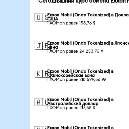
Сегодняшний курс обмена Exxon M
Exxon Mobil (Ondo Tokenized) в Долл
🇺🇸
США
1 XOMon равен 153,76 $
Exxon Mobil (Ondo Tokenized) в Японс
🇯🇵
иена
1 XOMon равен 24 253,76 ¥
Exxon Mobil (Ondo Tokenized) в
🇰🇷
Южнокорейская вона
1 XOMon равен 218 599,86 ₩
Exxon Mobil (Ondo Tokenized) в
🇦🇺
Австралийский доллар
1 XOMon равен 217,88 $
Exxon Mobil (Ondo Tokenized) в