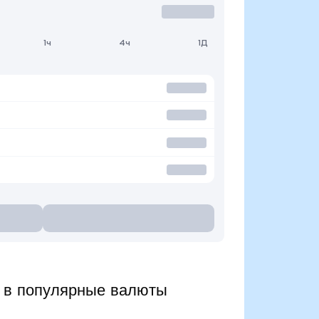
1ч
4ч
1Д
 в популярные валюты