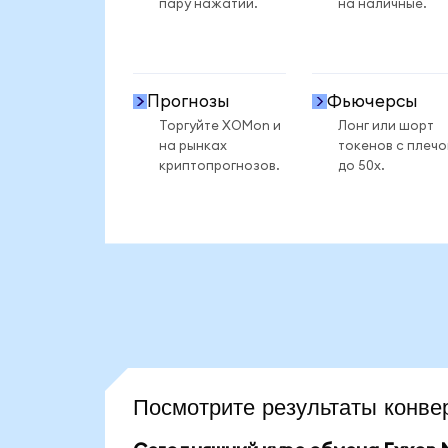
пару нажатий.
на наличные.
Прогнозы
Фьючерсы
Торгуйте XOMon и
Лонг или шорт
на рынках
токенов с плеч
криптопрогнозов.
до 50x.
Посмотрите результаты кон