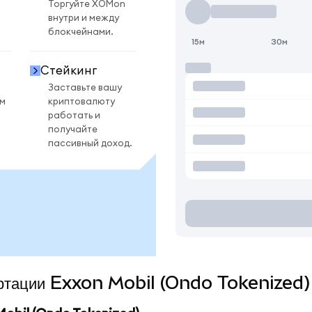
Торгуйте XOMon
внутри и между
блокчейнами.
15м
30м
Стейкинг
Заставьте вашу
ом
криптовалюту
работать и
получайте
пассивный доход.
вертации Exxon Mobil (Ondo Tokenized)