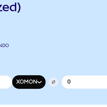
zed)
ONDO
XOMON