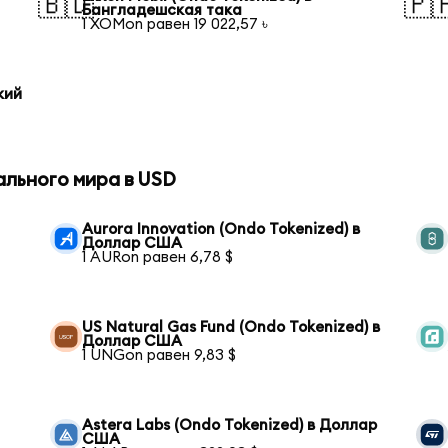
🇧🇩
🇵
Бангладешская така
1 XOMon равен 19 022,57 ৳
кий
ального мира в USD
Aurora Innovation (Ondo Tokenized) в
Доллар США
1 AURon равен 6,78 $
US Natural Gas Fund (Ondo Tokenized) в
Доллар США
1 UNGon равен 9,83 $
Astera Labs (Ondo Tokenized) в Доллар
США