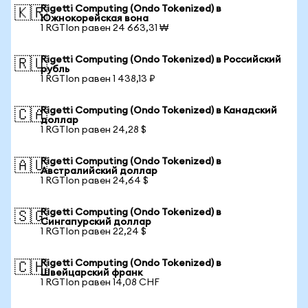
Rigetti Computing (Ondo Tokenized) в
🇰🇷
Южнокорейская вона
1 RGTIon равен 24 663,31 ₩
Rigetti Computing (Ondo Tokenized) в Российский
🇷🇺
рубль
1 RGTIon равен 1 438,13 ₽
Rigetti Computing (Ondo Tokenized) в Канадский
🇨🇦
доллар
1 RGTIon равен 24,28 $
Rigetti Computing (Ondo Tokenized) в
🇦🇺
Австралийский доллар
1 RGTIon равен 24,64 $
Rigetti Computing (Ondo Tokenized) в
🇸🇬
Сингапурский доллар
1 RGTIon равен 22,24 $
Rigetti Computing (Ondo Tokenized) в
🇨🇭
Швейцарский франк
1 RGTIon равен 14,08 CHF