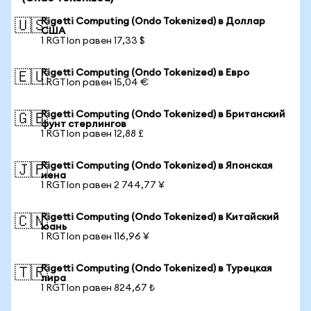
Rigetti Computing (Ondo Tokenized) в Доллар
🇺🇸
США
1 RGTIon равен 17,33 $
Rigetti Computing (Ondo Tokenized) в Евро
🇪🇺
1 RGTIon равен 15,04 €
Rigetti Computing (Ondo Tokenized) в Британский
🇬🇧
фунт стерлингов
1 RGTIon равен 12,88 £
Rigetti Computing (Ondo Tokenized) в Японская
🇯🇵
иена
1 RGTIon равен 2 744,77 ¥
Rigetti Computing (Ondo Tokenized) в Китайский
🇨🇳
юань
1 RGTIon равен 116,96 ¥
Rigetti Computing (Ondo Tokenized) в Турецкая
🇹🇷
лира
1 RGTIon равен 824,67 ₺