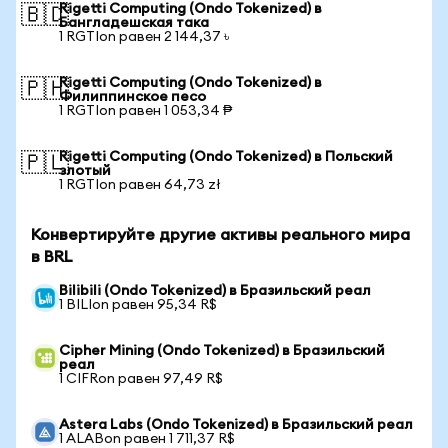
Rigetti Computing (Ondo Tokenized) в
🇧🇩
Бангладешская така
1 RGTIon равен 2 144,37 ৳
Rigetti Computing (Ondo Tokenized) в
🇵🇭
Филиппинское песо
1 RGTIon равен 1 053,34 ₱
Rigetti Computing (Ondo Tokenized) в Польский
🇵🇱
злотый
1 RGTIon равен 64,73 zł
Конвертируйте другие активы реального мира
в BRL
Bilibili (Ondo Tokenized) в Бразильский реал
1 BILIon равен 95,34 R$
Cipher Mining (Ondo Tokenized) в Бразильский
реал
1 CIFRon равен 97,49 R$
Astera Labs (Ondo Tokenized) в Бразильский реал
1 ALABon равен 1 711,37 R$