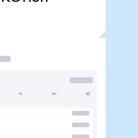
1ч
4ч
1Д