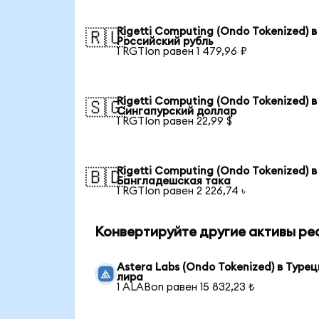
Rigetti Computing (Ondo Tokenized) в
🇷🇺
Российский рубль
1 RGTIon равен 1 479,96 ₽
Rigetti Computing (Ondo Tokenized) в
🇸🇬
Сингапурский доллар
1 RGTIon равен 22,99 $
Rigetti Computing (Ondo Tokenized) в
🇧🇩
Бангладешская така
1 RGTIon равен 2 226,74 ৳
Конвертируйте другие активы ре
Astera Labs (Ondo Tokenized) в Туре
лира
1 ALABon равен 15 832,23 ₺