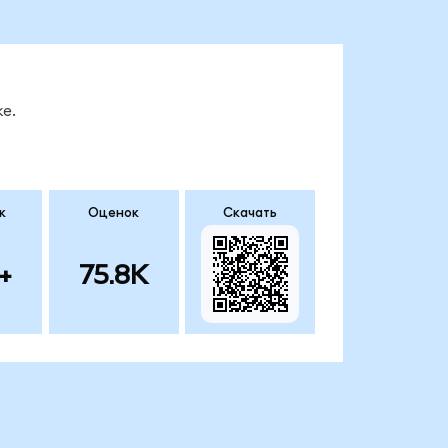
е.
к
Оценок
Скачать
+
75.8K