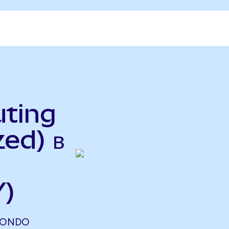
uting
ed) в
Y)
 (ONDO