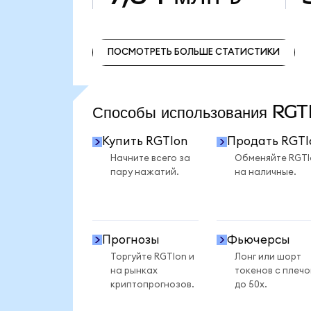
ПОСМОТРЕТЬ БОЛЬШЕ СТАТИСТИКИ
ПОСМОТРЕТЬ БОЛЬШЕ СТАТИСТИКИ
Способы использования RG
Купить RGTIon
Продать RGTI
Начните всего за
Обменяйте RGTI
пару нажатий.
на наличные.
Прогнозы
Фьючерсы
Торгуйте RGTIon и
Лонг или шорт
на рынках
токенов с плеч
криптопрогнозов.
до 50x.