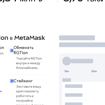
TIon в MetaMask
Торговать
on
Обменять
RGTIon
on
Торгуйте RGTIon
внутри и между
блокчейнами.
15м
30м
Стейкинг
Заставьте вашу
ом
криптовалюту
работать и
получайте