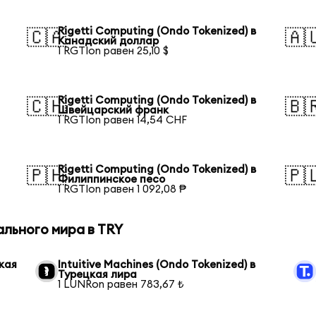
Rigetti Computing (Ondo Tokenized) в
🇨🇦
🇦
Канадский доллар
1 RGTIon равен 25,10 $
Rigetti Computing (Ondo Tokenized) в
🇨🇭
🇧
Швейцарский франк
1 RGTIon равен 14,54 CHF
Rigetti Computing (Ondo Tokenized) в
🇵🇭
🇵
Филиппинское песо
1 RGTIon равен 1 092,08 ₱
ального мира в TRY
цкая
Intuitive Machines (Ondo Tokenized) в
Турецкая лира
1 LUNRon равен 783,67 ₺