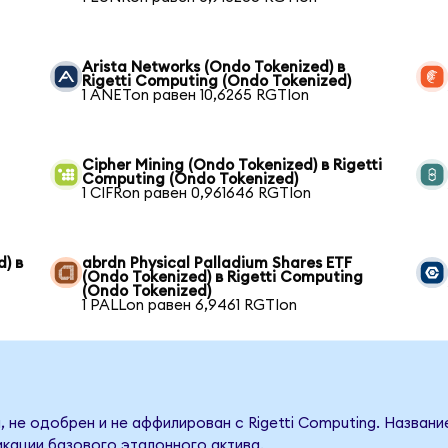
Arista Networks (Ondo Tokenized) в
Rigetti Computing (Ondo Tokenized)
1 ANETon равен 10,6265 RGTIon
Cipher Mining (Ondo Tokenized) в Rigetti
Computing (Ondo Tokenized)
1 CIFRon равен 0,961646 RGTIon
) в
abrdn Physical Palladium Shares ETF
(Ondo Tokenized) в Rigetti Computing
(Ondo Tokenized)
1 PALLon равен 6,9461 RGTIon
 не одобрен и не аффилирован с Rigetti Computing. Названи
кации базового эталонного актива.