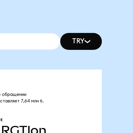
TRY
 в обращении
ставляет 7,64 млн ₺.
Е
RGTIon