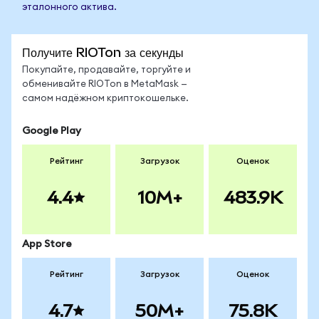
эталонного актива.
Получите RIOTon за секунды
Покупайте, продавайте, торгуйте и
обменивайте RIOTon в MetaMask —
самом надёжном криптокошельке.
Google Play
Рейтинг
Загрузок
Оценок
4.4
10M+
483.9K
App Store
Рейтинг
Загрузок
Оценок
4.7
50M+
75.8K