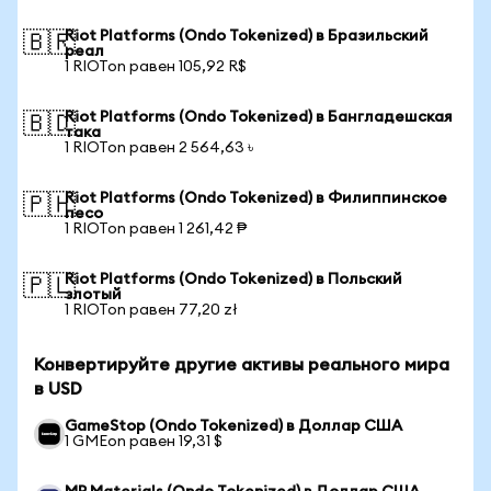
Riot Platforms (Ondo Tokenized) в Бразильский
🇧🇷
реал
1 RIOTon равен 105,92 R$
Riot Platforms (Ondo Tokenized) в Бангладешская
🇧🇩
така
1 RIOTon равен 2 564,63 ৳
Riot Platforms (Ondo Tokenized) в Филиппинское
🇵🇭
песо
1 RIOTon равен 1 261,42 ₱
Riot Platforms (Ondo Tokenized) в Польский
🇵🇱
злотый
1 RIOTon равен 77,20 zł
Конвертируйте другие активы реального мира
в USD
GameStop (Ondo Tokenized) в Доллар США
1 GMEon равен 19,31 $