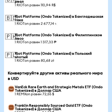
🇧🇷
реал
1 RIOTon равен 110,94 R$
Riot Platforms (Ondo Tokenized) в Бангладешская
🇧🇩
така
1 RIOTon равен 2 677,14 ৳
Riot Platforms (Ondo Tokenized) в Филиппинское
🇵🇭
песо
1 RIOTon равен 1 317,33 ₱
Riot Platforms (Ondo Tokenized) в Польский
🇵🇱
злотый
1 RIOTon равен 80,68 zł
Конвертируйте другие активы реального мира
в USD
VanEck Rare Earth and Strategic Metals ETF (Ondo
Tokenized) в Доллар США
1 REMXon равен 72,55 $
Franklin Responsibly Sourced Gold ETF (Ondo
Tokenized) в Доллар США