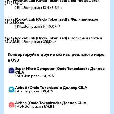
Rocket Lab (Ondo Tokenized) в Бангладешская
🇧🇩
така
1 RKLBon равен 10 468,34 ৳
Rocket Lab (Ondo Tokenized) в Филиппинское
🇵🇭
песо
1 RKLBon равен 5 149,07 ₱
Rocket Lab (Ondo Tokenized) в Польский злотый
🇵🇱
1 RKLBon равен 315,12 zł
Конвертируйте другие активы реального мира
в USD
Super Micro Computer (Ondo Tokenized) в Доллар
США
1 SMCIon равен 31,75 $
Abbott (Ondo Tokenized) в Доллар США
1 ABTon равен 108,41 $
Airbnb (Ondo Tokenized) в Доллар США
1 ABNBon равен 178,11 $