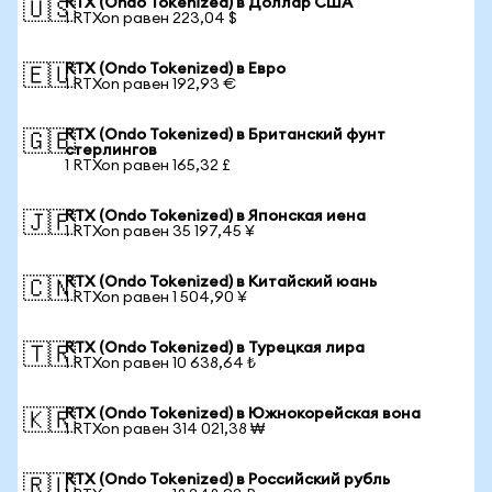
RTX (Ondo Tokenized) в Доллар США
🇺🇸
1 RTXon равен 223,04 $
RTX (Ondo Tokenized) в Евро
🇪🇺
1 RTXon равен 192,93 €
RTX (Ondo Tokenized) в Британский фунт
🇬🇧
стерлингов
1 RTXon равен 165,32 £
RTX (Ondo Tokenized) в Японская иена
🇯🇵
1 RTXon равен 35 197,45 ¥
RTX (Ondo Tokenized) в Китайский юань
🇨🇳
1 RTXon равен 1 504,90 ¥
RTX (Ondo Tokenized) в Турецкая лира
🇹🇷
1 RTXon равен 10 638,64 ₺
RTX (Ondo Tokenized) в Южнокорейская вона
🇰🇷
1 RTXon равен 314 021,38 ₩
RTX (Ondo Tokenized) в Российский рубль
🇷🇺