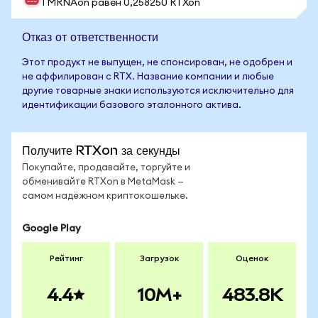
1 MRNAon равен 0,258250 RTXon
Отказ от ответственности
Этот продукт не выпущен, не спонсирован, не одобрен и
не аффилирован с RTX. Название компании и любые
другие товарные знаки используются исключительно для
идентификации базового эталонного актива.
Получите RTXon за секунды
Покупайте, продавайте, торгуйте и
обменивайте RTXon в MetaMask —
самом надёжном криптокошельке.
Google Play
Рейтинг
Загрузок
Оценок
4.4
10M+
483.8K