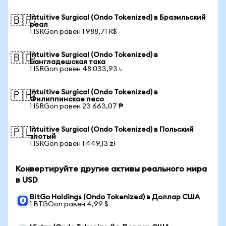
Intuitive Surgical (Ondo Tokenized) в Бразильский
🇧🇷
реал
1 ISRGon равен 1 988,71 R$
Intuitive Surgical (Ondo Tokenized) в
🇧🇩
Бангладешская така
1 ISRGon равен 48 033,93 ৳
Intuitive Surgical (Ondo Tokenized) в
🇵🇭
Филиппинское песо
1 ISRGon равен 23 663,07 ₱
Intuitive Surgical (Ondo Tokenized) в Польский
🇵🇱
злотый
1 ISRGon равен 1 449,13 zł
Конвертируйте другие активы реального мира
в USD
BitGo Holdings (Ondo Tokenized) в Доллар США
1 BTGOon равен 4,99 $