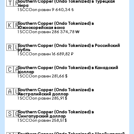
Southern Copper (Ondo Tokenized) в Турецкая
🇹🇷
лира
1 SCCOon равен 9 640,34 ₺
Southern Copper (Ondo Tokenized) в
🇰🇷
Южнокорейская вона
1 SCCOon равен 286 374,78 ₩
Southern Copper (Ondo Tokenized) в Российский
🇷🇺
рубль
1 SCCOon равен 16 689,82 ₽
Southern Copper (Ondo Tokenized) в Канадский
🇨🇦
доллар
1 SCCOon равен 281,66 $
Southern Copper (Ondo Tokenized) в
🇦🇺
Австралийский доллар
1 SCCOon равен 285,91 $
Southern Copper (Ondo Tokenized) в
🇸🇬
Сингапурский доллар
1 SCCOon равен 258,51 $