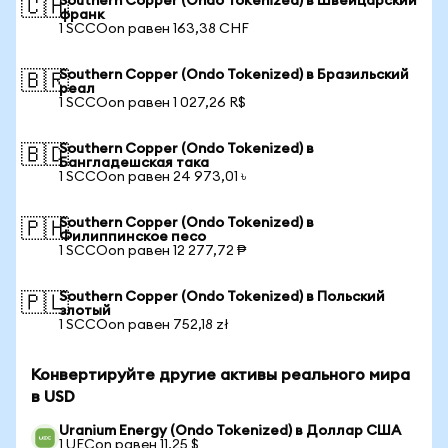
Southern Copper (Ondo Tokenized) в Швейцарский
🇨🇭
франк
1 SCCOon равен 163,38 CHF
Southern Copper (Ondo Tokenized) в Бразильский
🇧🇷
реал
1 SCCOon равен 1 027,26 R$
Southern Copper (Ondo Tokenized) в
🇧🇩
Бангладешская така
1 SCCOon равен 24 973,01 ৳
Southern Copper (Ondo Tokenized) в
🇵🇭
Филиппинское песо
1 SCCOon равен 12 277,72 ₱
Southern Copper (Ondo Tokenized) в Польский
🇵🇱
злотый
1 SCCOon равен 752,18 zł
Конвертируйте другие активы реального мира
в USD
Uranium Energy (Ondo Tokenized) в Доллар США
1 UECon равен 11,25 $