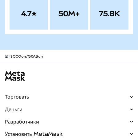
4.7
50M+
75.8K
SCCOon/GRABon
Нижний колонтитул сайта MetaMask
Торговать
Торговля
Деньги
Swaps
Покупайте
Разработчики
Прогнозы
НОВИНКА
Карта
Документация для разработчиков
Установить MetaMask
Перпы
НОВИНКА
mUSD
НОВИНКА