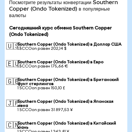
Посмотрите результаты конвертации Southern
Copper (Ondo Tokenized) в популярные
валюты
Сегодняшний курс обмена Southern Copper
(Ondo Tokenized)
Southern Copper (Ondo Tokenized) в Доллар США
🇺🇸
1 SCCOon равен 202,14 $
Southern Copper (Ondo Tokenized) в Евро
🇪🇺
1 SCCOon равен 175,66 €
Southern Copper (Ondo Tokenized) в Британский
🇬🇧
фунт стерлингов
1 SCCOon равен 150,10 £
Southern Copper (Ondo Tokenized) в Японская
🇯🇵
иена
1 SCCOon равен 31 897,53 ¥
Southern Copper (Ondo Tokenized) в Китайский
🇨🇳
юань
1 SCCOon равен 1 363,81 ¥