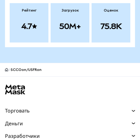
Рейтинг
Загрузок
Оценок
4.7
50M+
75.8K
SCCOon/USFRon
Нижний колонтитул сайта MetaMask
Торговать
Торговля
Деньги
Swaps
Покупайте
Разработчики
Прогнозы
НОВИНКА