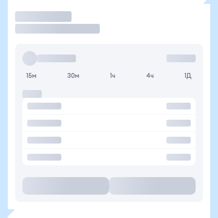
Торговать
15м
30м
1ч
4ч
1Д