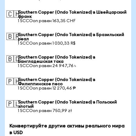
Southern Copper (Ondo Tokenized) в Швейцарский
🇨🇭
франк
1 SCCOon равен 163,35 CHF
Southern Copper (Ondo Tokenized) в Бразильский
🇧🇷
реал
1 SCCOon равен 1 030,33 R$
Southern Copper (Ondo Tokenized) в
🇧🇩
Бангладешская така
1 SCCOon равен 24 947,76 ৳
Southern Copper (Ondo Tokenized) в
🇵🇭
Филиппинское песо
1 SCCOon равен 12 270,46 ₱
Southern Copper (Ondo Tokenized) в Польский
🇵🇱
злотый
1 SCCOon равен 750,99 zł
Конвертируйте другие активы реального мира
в USD