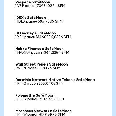
Vesper в SafeMoon
1 VSP равен 70981,0374 SFM
IDEX в SafeMoon
1 IDEX равен 586,7509 SFM
DFI money в SafeMoon
1 YFII равен 18460056,0556 SFM
Hakka Finance в SafeMoon
1 HAKKA равен 1364,2254 SFM
Wall Street Pepe в SafeMoon
1 WEPE равен 3,8496 SFM
Darwinia Network Native Token в SafeMoon
1 RING равен 237,0405 SFM
Polymath в SafeMoon
1 POLY равен 7017,1402 SFM
Morpheus Network в SafeMoon
1 MNW равен 8179,6993 SFM