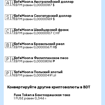
SafeMoon в Австралийский доллар
🇦🇺
1 SFM равен 0,00000187 $
SafeMoon в Сингапурский доллар
🇸🇬
1 SFM равен 0,00000169 $
SafeMoon в Швейцарский франк
🇨🇭
1 SFM равен 0,00000107 CHF
SafeMoon в Бразильский реал
🇧🇷
1 SFM равен 0,00000671 R$
SafeMoon в Филиппинское песо
🇵🇭
1 SFM равен 0,00008016 ₱
SafeMoon в Польский злотый
🇵🇱
1 SFM равен 0,00000491 zł
Конвертируйте другие криптовалюты в BDT
Fuse Token в Бангладешская така
1 FUSE равен 0,346 ৳