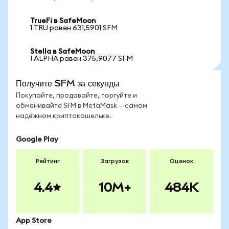
TrueFi в SafeMoon
1 TRU равен 631,5901 SFM
Stella в SafeMoon
1 ALPHA равен 375,9077 SFM
Получите SFM за секунды
Покупайте, продавайте, торгуйте и
обменивайте SFM в MetaMask — самом
надёжном криптокошельке.
Google Play
Рейтинг
Загрузок
Оценок
4.4
10M+
484K
App Store