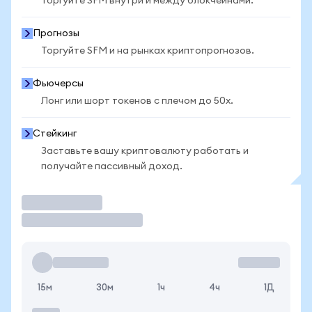
Торгуйте SFM внутри и между блокчейнами.
Прогнозы
Торгуйте SFM и на рынках криптопрогнозов.
Фьючерсы
Лонг или шорт токенов с плечом до 50x.
Стейкинг
Заставьте вашу криптовалюту работать и
получайте пассивный доход.
Торговать
15м
30м
1ч
4ч
1Д