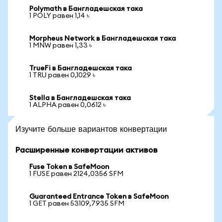
Polymath в Бангладешская така
1 POLY равен 1,14 ৳
Morpheus Network в Бангладешская така
1 MNW равен 1,33 ৳
TrueFi в Бангладешская така
1 TRU равен 0,1029 ৳
Stella в Бангладешская така
1 ALPHA равен 0,0612 ৳
Изучите больше вариантов конвертации
Расширенные конвертации активов
Fuse Token в SafeMoon
1 FUSE равен 2124,0356 SFM
Guaranteed Entrance Token в SafeMoon
1 GET равен 53109,7935 SFM