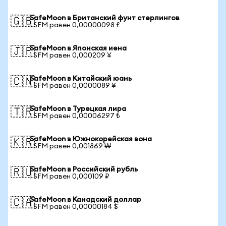
SafeMoon в Британский фунт стерлингов
🇬🇧
1 SFM равен 0,00000098 £
SafeMoon в Японская иена
🇯🇵
1 SFM равен 0,000209 ¥
SafeMoon в Китайский юань
🇨🇳
1 SFM равен 0,0000089 ¥
SafeMoon в Турецкая лира
🇹🇷
1 SFM равен 0,00006297 ₺
SafeMoon в Южнокорейская вона
🇰🇷
1 SFM равен 0,001869 ₩
SafeMoon в Российский рубль
🇷🇺
1 SFM равен 0,000109 ₽
SafeMoon в Канадский доллар
🇨🇦
1 SFM равен 0,00000184 $