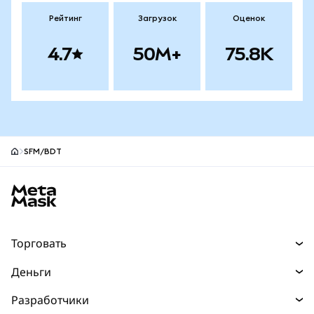
Рейтинг
Загрузок
Оценок
4.7
50M+
75.8K
SFM/BDT
Нижний колонтитул сайта MetaMask
Торговать
Торговля
Деньги
Swaps
Покупайте
Разработчики
Прогнозы
НОВИНКА
Карта