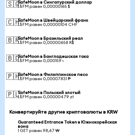
SafeMoon в Сингапурский доллар
🇸🇬
1 SFM равен 0,00000165 $
SafeMoon в Швейцарский франк
🇨🇭
1 SFM равен 0,00000104 CHF
SafeMoon в Бразильский реал
🇧🇷
1 SFM равен 0,00000658 R$
SafeMoon в Бангладешская така
🇧🇩
1 SFM равен 0,000159 ৳
SafeMoon в Филиппинское песо
🇵🇭
1 SFM равен 0,00007831 ₱
SafeMoon в Польский злотый
🇵🇱
1 SFM равен 0,00000479 zł
Конвертируйте другие криптовалюты в KRW
Guaranteed Entrance Token в Южнокорейская
вона
1 GET равен 98,67 ₩