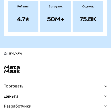
Рейтинг
Загрузок
Оценок
4.7
50M+
75.8K
SFM/KRW
Нижний колонтитул сайта MetaMask
Торговать
Торговля
Деньги
Swaps
Покупайте
Разработчики
Прогнозы
НОВИНКА
Карта