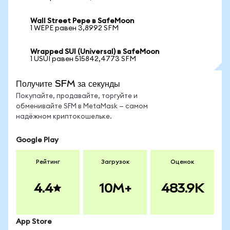
Wall Street Pepe в SafeMoon
1 WEPE равен 3,8992 SFM
Wrapped SUI (Universal) в SafeMoon
1 USUI равен 515842,4773 SFM
Получите SFM за секунды
Покупайте, продавайте, торгуйте и
обменивайте SFM в MetaMask — самом
надёжном криптокошельке.
Google Play
Рейтинг
Загрузок
Оценок
4.4
10M+
483.9K
App Store