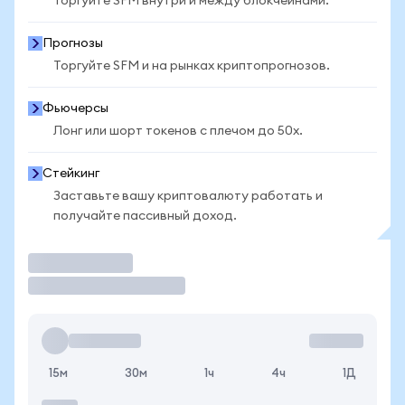
Торгуйте SFM внутри и между блокчейнами.
Прогнозы
Торгуйте SFM и на рынках криптопрогнозов.
Фьючерсы
Лонг или шорт токенов с плечом до 50x.
Стейкинг
Заставьте вашу криптовалюту работать и
получайте пассивный доход.
Торговать
15м
30м
1ч
4ч
1Д