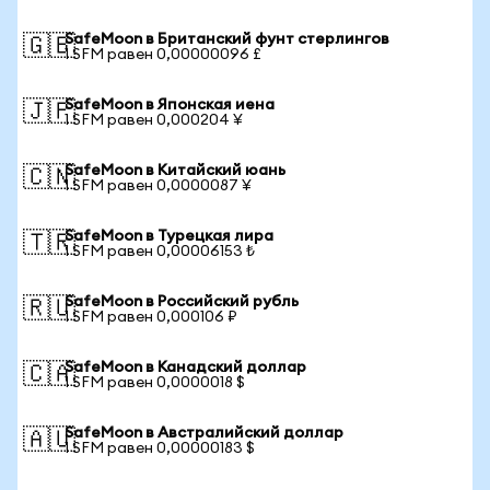
SafeMoon в Британский фунт стерлингов
🇬🇧
1 SFM равен 0,00000096 £
SafeMoon в Японская иена
🇯🇵
1 SFM равен 0,000204 ¥
SafeMoon в Китайский юань
🇨🇳
1 SFM равен 0,0000087 ¥
SafeMoon в Турецкая лира
🇹🇷
1 SFM равен 0,00006153 ₺
SafeMoon в Российский рубль
🇷🇺
1 SFM равен 0,000106 ₽
SafeMoon в Канадский доллар
🇨🇦
1 SFM равен 0,0000018 $
SafeMoon в Австралийский доллар
🇦🇺
1 SFM равен 0,00000183 $