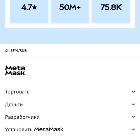
4.7
50M+
75.8K
SFM/RUB
Нижний колонтитул сайта MetaMask
Торговать
Торговля
Деньги
Swaps
Покупайте
Разработчики
Прогнозы
НОВИНКА
Карта
Документация для разработчиков
Установить MetaMask
Перпы
НОВИНКА
mUSD
НОВИНКА
Инфопанель
Защита транзакций