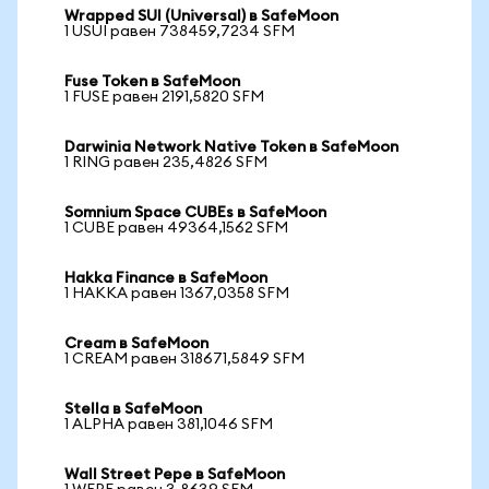
Wrapped SUI (Universal) в SafeMoon
1 USUI равен 738459,7234 SFM
Fuse Token в SafeMoon
1 FUSE равен 2191,5820 SFM
Darwinia Network Native Token в SafeMoon
1 RING равен 235,4826 SFM
Somnium Space CUBEs в SafeMoon
1 CUBE равен 49364,1562 SFM
Hakka Finance в SafeMoon
1 HAKKA равен 1367,0358 SFM
Cream в SafeMoon
1 CREAM равен 318671,5849 SFM
Stella в SafeMoon
1 ALPHA равен 381,1046 SFM
Wall Street Pepe в SafeMoon