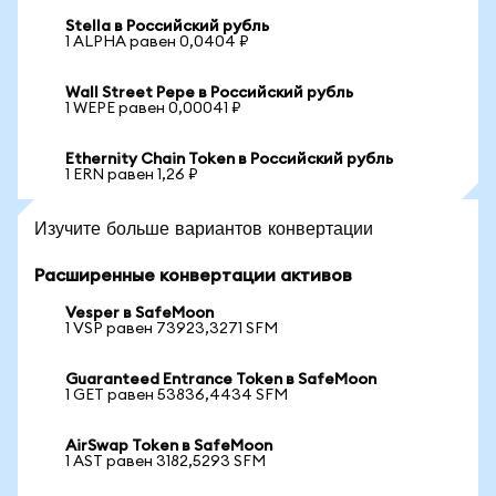
Stella в Российский рубль
1 ALPHA равен 0,0404 ₽
Wall Street Pepe в Российский рубль
1 WEPE равен 0,00041 ₽
Ethernity Chain Token в Российский рубль
1 ERN равен 1,26 ₽
Изучите больше вариантов конвертации
Расширенные конвертации активов
Vesper в SafeMoon
1 VSP равен 73923,3271 SFM
Guaranteed Entrance Token в SafeMoon
1 GET равен 53836,4434 SFM
AirSwap Token в SafeMoon
1 AST равен 3182,5293 SFM