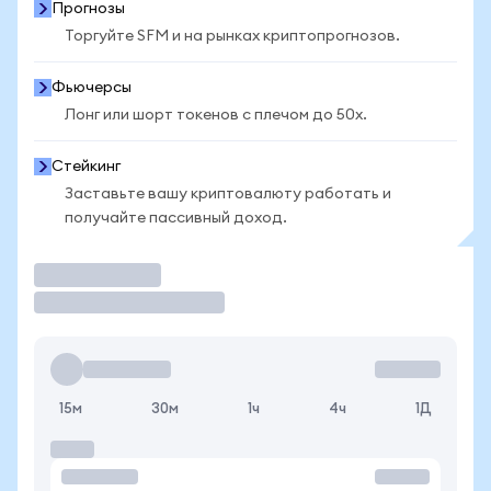
Прогнозы
Торгуйте SFM и на рынках криптопрогнозов.
Фьючерсы
Лонг или шорт токенов с плечом до 50x.
Стейкинг
Заставьте вашу криптовалюту работать и
получайте пассивный доход.
Торговать
15м
30м
1ч
4ч
1Д