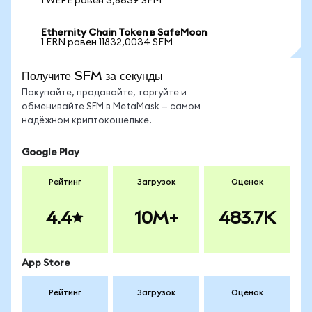
1 WEPE равен 3,8639 SFM
Ethernity Chain Token в SafeMoon
1 ERN равен 11832,0034 SFM
Получите SFM за секунды
Покупайте, продавайте, торгуйте и
обменивайте SFM в MetaMask — самом
надёжном криптокошельке.
Google Play
Рейтинг
Загрузок
Оценок
4.4
10M+
483.7K
App Store
Рейтинг
Загрузок
Оценок