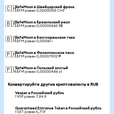
SafeMoon в Швейцарский франк
🇨🇭
1 SFM равен 0,00000105 CHF
SafeMoon в Бразильский реал
🇧🇷
1 SFM равен 0,00000665 R$
SafeMoon в Бангладешская така
🇧🇩
1 SFM равен 0,000161 ৳
SafeMoon в Филиппинское песо
🇵🇭
1 SFM равен 0,00007902 ₱
SafeMoon в Польский злотый
🇵🇱
1 SFM равен 0,00000486 zł
Конвертируйте другие криптовалюты в RUB
Vesper в Российский рубль
1 VSP равен 7,84 ₽
Guaranteed Entrance Token в Российский рубль
1 GET равен 5,71 ₽