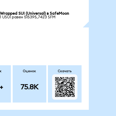
Wrapped SUI (Universal) в SafeMoon
1 USUI равен 515395,7423 SFM
к
Оценок
Скачать
+
75.8K