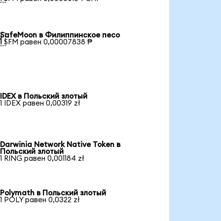
SafeMoon в Филиппинское песо

1 SFM равен 0,00007838 ₱
IDEX в Польский злотый
1 IDEX равен 0,00319 zł
Darwinia Network Native Token в
Польский злотый
1 RING равен 0,001184 zł
Polymath в Польский злотый
1 POLY равен 0,0322 zł