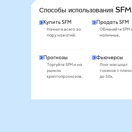
Способы использования SF
Купить SFM
Продать SFM
Начните всего за
Обменяйте SFM 
пару нажатий.
наличные.
Прогнозы
Фьючерсы
Торгуйте SFM и на
Лонг или шорт
рынках
токенов с плеч
криптопрогнозов.
до 50x.