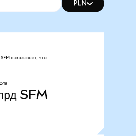
PLN
 SFM показывает, что
ОТЕ
лрд
SFM