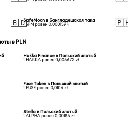
SafeMoon в Бангладешская така
🇧🇩
🇵
1 SFM равен 0,000159 ৳
юты в PLN
ий
Hakka Finance в Польский злотый
1 HAKKA равен 0,006673 zł
Fuse Token в Польский злотый
1 FUSE равен 0,0106 zł
Stella в Польский злотый
1 ALPHA равен 0,00185 zł