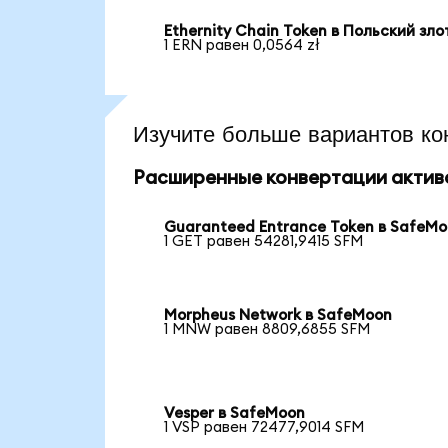
Ethernity Chain Token в Польский зл
1 ERN равен 0,0564 zł
Изучите больше вариантов ко
Расширенные конвертации актив
Guaranteed Entrance Token в SafeM
1 GET равен 54281,9415 SFM
Morpheus Network в SafeMoon
1 MNW равен 8809,6855 SFM
Vesper в SafeMoon
1 VSP равен 72477,9014 SFM