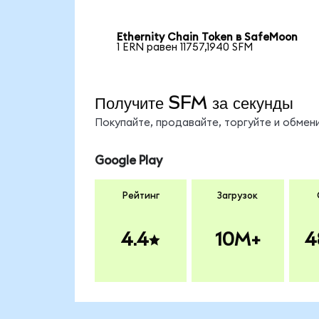
Ethernity Chain Token в SafeMoon
1 ERN равен 11757,1940 SFM
Получите SFM за секунды
Покупайте, продавайте, торгуйте и обме
Google Play
Рейтинг
Загрузок
4.4
10M+
4