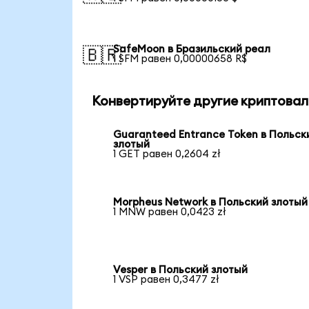
SafeMoon в Бразильский реал
🇧🇷
1 SFM равен 0,00000658 R$
Конвертируйте другие криптовал
Guaranteed Entrance Token в Польск
злотый
1 GET равен 0,2604 zł
Morpheus Network в Польский злотый
1 MNW равен 0,0423 zł
Vesper в Польский злотый
1 VSP равен 0,3477 zł