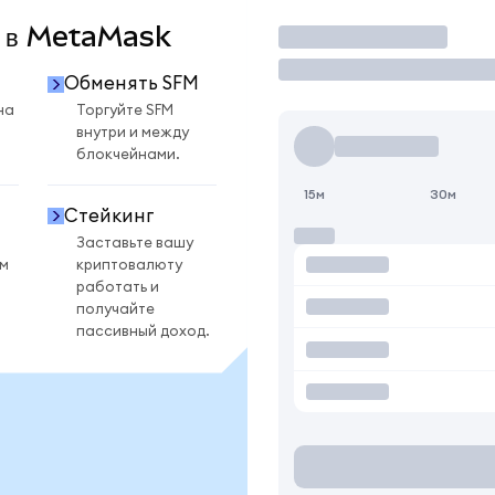
M в MetaMask
Торговать
Обменять SFM
на
Торгуйте SFM
внутри и между
блокчейнами.
15м
30м
Стейкинг
Заставьте вашу
ом
криптовалюту
работать и
получайте
пассивный доход.