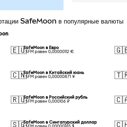
ертации SafeMoon в популярные валюты
oon
SafeMoon в Евро
🇪🇺
🇬
1 SFM равен 0,00000112 €
SafeMoon в Китайский юань
🇨🇳
🇹
1 SFM равен 0,00000871 ¥
SafeMoon в Российский рубль
🇷🇺
🇨
1 SFM равен 0,000106 ₽
SafeMoon в Сингапурский доллар
🇸🇬
🇨
1 SFM равен 0,00000165 $