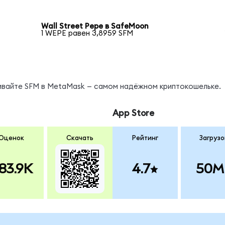
Wall Street Pepe в SafeMoon
1 WEPE равен 3,8959 SFM
нивайте SFM в MetaMask — самом надёжном криптокошельке.
App Store
Оценок
Скачать
Рейтинг
Загрузо
83.9K
4.7
50M