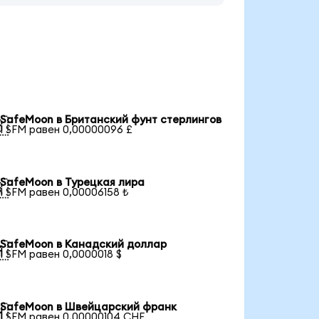
SafeMoon в Британский фунт стерлингов

1 SFM равен 0,00000096 £
SafeMoon в Турецкая лира

1 SFM равен 0,00006158 ₺
SafeMoon в Канадский доллар

1 SFM равен 0,0000018 $
SafeMoon в Швейцарский франк

1 SFM равен 0,00000104 CHF