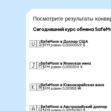
Посмотрите результаты конв
Сегодняшний курс обмена SafeM
SafeMoon в Доллар США
🇺🇸
1 SFM равен 0,00000129 $
SafeMoon в Японская иена
🇯🇵
1 SFM равен 0,000204 ¥
SafeMoon в Южнокорейская вона
🇰🇷
1 SFM равен 0,001818 ₩
SafeMoon в Австралийский доллар
🇦🇺
1 SFM равен 0,00000183 $