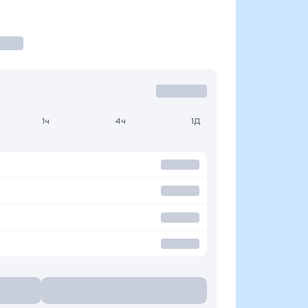
1ч
4ч
1Д