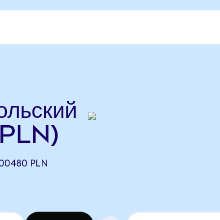
льский
 PLN)
00480 PLN