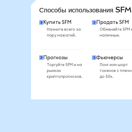
Способы использования SF
Купить SFM
Продать SFM
Начните всего за
Обменяйте SFM 
пару нажатий.
наличные.
Прогнозы
Фьючерсы
Торгуйте SFM и на
Лонг или шорт
рынках
токенов с плеч
криптопрогнозов.
до 50x.