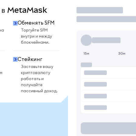
M в MetaMask
Торговать
Обменять SFM
на
Торгуйте SFM
внутри и между
блокчейнами.
15м
30м
Стейкинг
Заставьте вашу
ом
криптовалюту
работать и
получайте
пассивный доход.