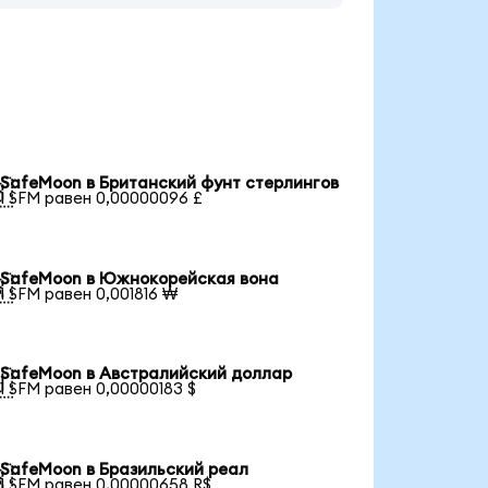
SafeMoon в Британский фунт стерлингов

1 SFM равен 0,00000096 £
SafeMoon в Южнокорейская вона

1 SFM равен 0,001816 ₩
SafeMoon в Австралийский доллар

1 SFM равен 0,00000183 $
SafeMoon в Бразильский реал

1 SFM равен 0,00000658 R$