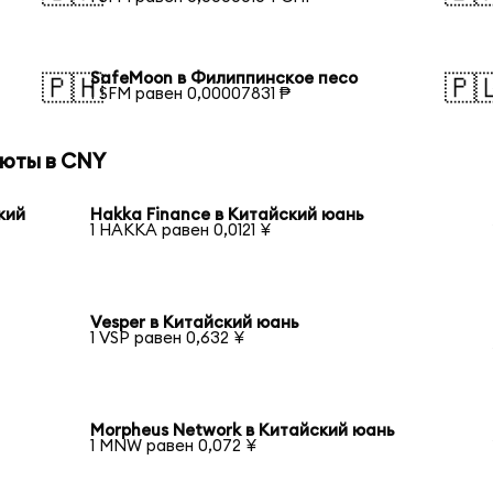
SafeMoon в Филиппинское песо
🇵🇭
🇵
1 SFM равен 0,00007831 ₱
люты в CNY
кий
Hakka Finance в Китайский юань
1 HAKKA равен 0,0121 ¥
Vesper в Китайский юань
1 VSP равен 0,632 ¥
Morpheus Network в Китайский юань
1 MNW равен 0,072 ¥