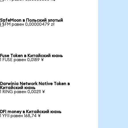
SafeMoon в Польский злотый

1 SFM равен 0,00000479 zł
Fuse Token в Китайский юань
1 FUSE равен 0,0189 ¥
Darwinia Network Native Token в
Китайский юань
1 RING равен 0,00211 ¥
DFI money в Китайский юань
1 YFII равен 168,74 ¥