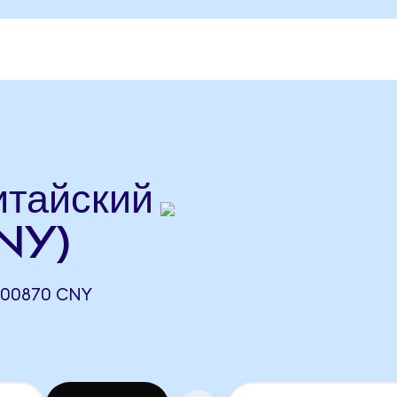
тайский
CNY)
000870 CNY