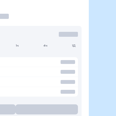
1ч
4ч
1Д