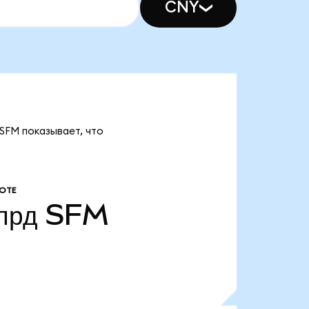
CNY
SFM показывает, что
ОТЕ
лрд
SFM