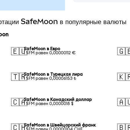
ертации SafeMoon в популярные валюты
oon
SafeMoon в Евро
🇪🇺
🇬
1 SFM равен 0,00000112 €
SafeMoon в Турецкая лира
🇹🇷
🇰
1 SFM равен 0,00006153 ₺
SafeMoon в Канадский доллар
🇨🇦
🇦
1 SFM равен 0,0000018 $
SafeMoon в Швейцарский франк
🇨🇭
🇧
1 SFM равен 0,00000104 CHF