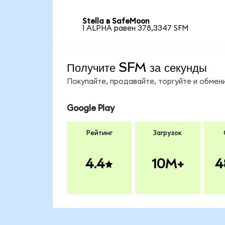
Stella в SafeMoon
1 ALPHA равен 378,3347 SFM
Получите SFM за секунды
Покупайте, продавайте, торгуйте и обме
Google Play
Рейтинг
Загрузок
4.4
10M+
4