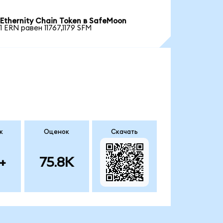
Ethernity Chain Token в SafeMoon
1 ERN равен 11767,1179 SFM
к
Оценок
Скачать
+
75.8K