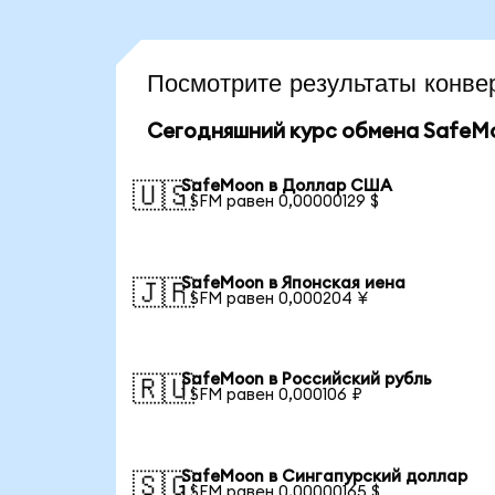
Посмотрите результаты конв
Сегодняшний курс обмена SafeM
SafeMoon в Доллар США
🇺🇸
1 SFM равен 0,00000129 $
SafeMoon в Японская иена
🇯🇵
1 SFM равен 0,000204 ¥
SafeMoon в Российский рубль
🇷🇺
1 SFM равен 0,000106 ₽
SafeMoon в Сингапурский доллар
🇸🇬
1 SFM равен 0,00000165 $