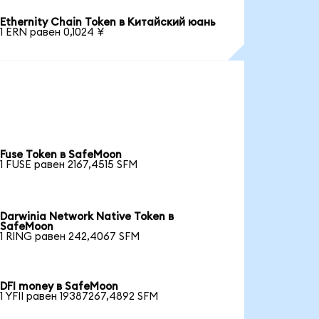
Ethernity Chain Token в Китайский юань
1 ERN равен 0,1024 ¥
Fuse Token в SafeMoon
1 FUSE равен 2167,4515 SFM
Darwinia Network Native Token в
SafeMoon
1 RING равен 242,4067 SFM
DFI money в SafeMoon
1 YFII равен 19387267,4892 SFM