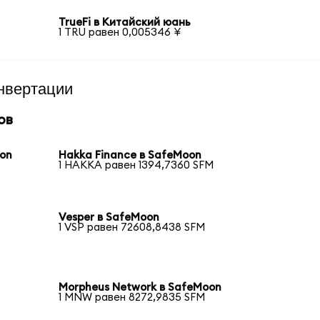
TrueFi в Китайский юань
1 TRU равен 0,005346 ¥
нвертации
ов
oon
Hakka Finance в SafeMoon
1 HAKKA равен 1394,7360 SFM
Vesper в SafeMoon
1 VSP равен 72608,8438 SFM
Morpheus Network в SafeMoon
1 MNW равен 8272,9835 SFM