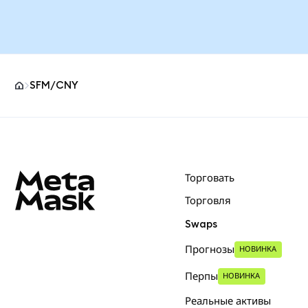
SFM/CNY
Нижний колонтитул сайта MetaMask
Торговать
Торговля
Swaps
Прогнозы
НОВИНКА
Перпы
НОВИНКА
Реальные активы