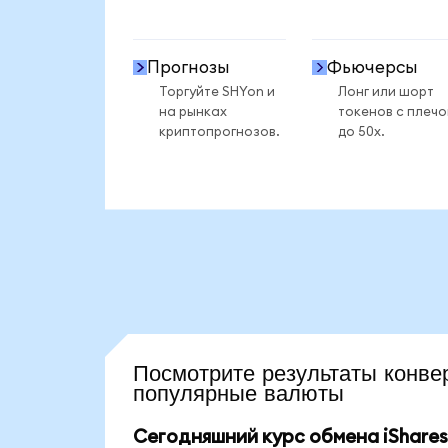
Прогнозы
Фьючерсы
Торгуйте SHYon и
Лонг или шорт
на рынках
токенов с плеч
криптопрогнозов.
до 50x.
Посмотрите результаты кон
популярные валюты
Сегодняшний курс обмена iShares 1