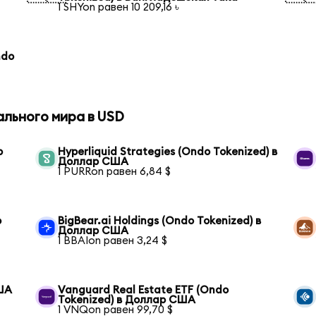
1 SHYon равен 10 209,16 ৳
ndo
ального мира в USD
р
Hyperliquid Strategies (Ondo Tokenized) в
Доллар США
1 PURRon равен 6,84 $
р
BigBear.ai Holdings (Ondo Tokenized) в
Доллар США
1 BBAIon равен 3,24 $
США
Vanguard Real Estate ETF (Ondo
Tokenized) в Доллар США
1 VNQon равен 99,70 $