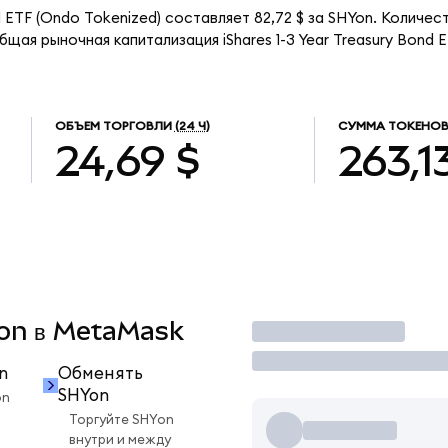
nd ETF (Ondo Tokenized) составляет 82,72 $ за SHYon. Количес
щая рыночная капитализация iShares 1-3 Year Treasury Bond 
ОБЪЕМ ТОРГОВЛИ
(24 Ч)
СУММА ТОКЕНОВ
24,69 $
263,1
Yon в MetaMask
Торговать
n
Обменять
SHYon
on
Торгуйте SHYon
внутри и между