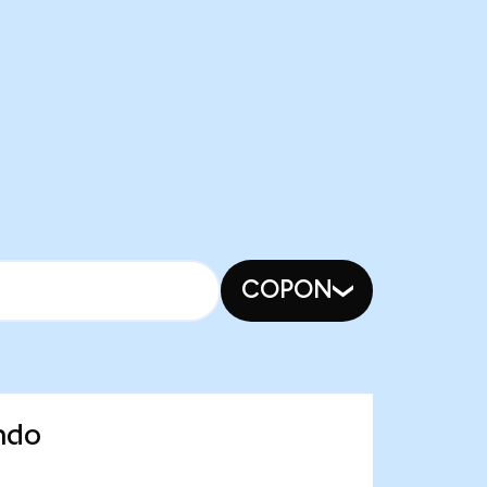
COPON
ndo