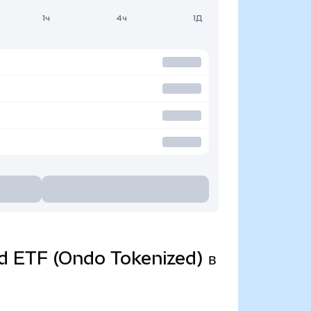
1ч
4ч
1Д
ond ETF (Ondo Tokenized) в