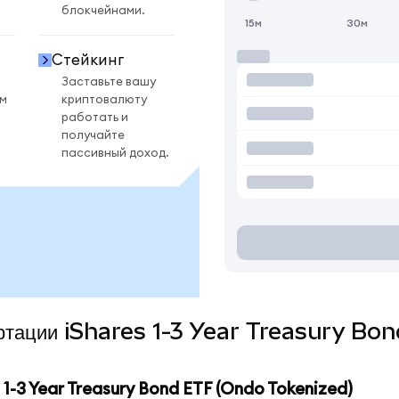
блокчейнами.
15м
30м
Стейкинг
Заставьте вашу
ом
криптовалюту
работать и
получайте
пассивный доход.
вертации iShares 1-3 Year Treasury B
-3 Year Treasury Bond ETF (Ondo Tokenized)