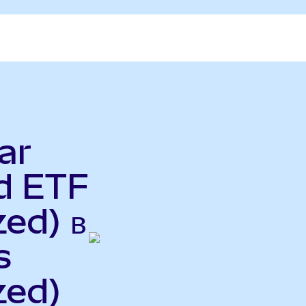
ar
d ETF
ed) в
s
zed)