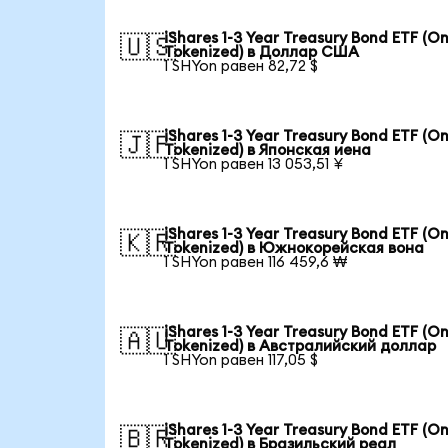
iShares 1-3 Year Treasury Bond ETF (O
🇺🇸
Tokenized) в Доллар США
1 SHYon равен 82,72 $
iShares 1-3 Year Treasury Bond ETF (O
🇯🇵
Tokenized) в Японская иена
1 SHYon равен 13 053,51 ¥
iShares 1-3 Year Treasury Bond ETF (O
🇰🇷
Tokenized) в Южнокорейская вона
1 SHYon равен 116 459,6 ₩
iShares 1-3 Year Treasury Bond ETF (O
🇦🇺
Tokenized) в Австралийский доллар
1 SHYon равен 117,05 $
iShares 1-3 Year Treasury Bond ETF (O
🇧🇷
Tokenized) в Бразильский реал