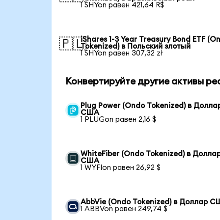
1 SHYon равен 421,64 R$
iShares 1-3 Year Treasury Bond ETF (O
🇵🇱
Tokenized) в Польский злотый
1 SHYon равен 307,32 zł
Конвертируйте другие активы ре
Plug Power (Ondo Tokenized) в Долла
США
1 PLUGon равен 2,16 $
WhiteFiber (Ondo Tokenized) в Долла
США
1 WYFIon равен 26,92 $
AbbVie (Ondo Tokenized) в Доллар 
1 ABBVon равен 249,74 $