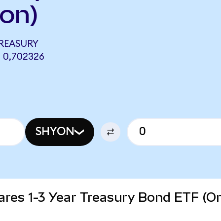
on)
TREASURY
 0,702326
SHYON
Shares 1-3 Year Treasury Bond ETF (O