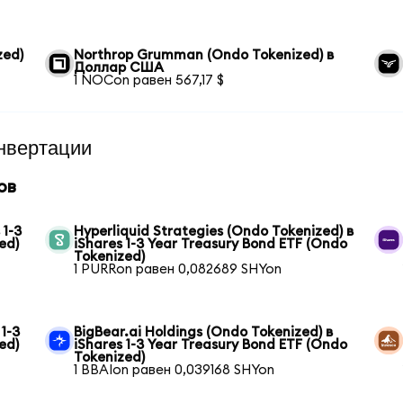
zed)
Northrop Grumman (Ondo Tokenized) в
Доллар США
1 NOCon равен 567,17 $
нвертации
ов
 1-3
Hyperliquid Strategies (Ondo Tokenized) в
ed)
iShares 1-3 Year Treasury Bond ETF (Ondo
Tokenized)
1 PURRon равен 0,082689 SHYon
1-3
BigBear.ai Holdings (Ondo Tokenized) в
ed)
iShares 1-3 Year Treasury Bond ETF (Ondo
Tokenized)
1 BBAIon равен 0,039168 SHYon