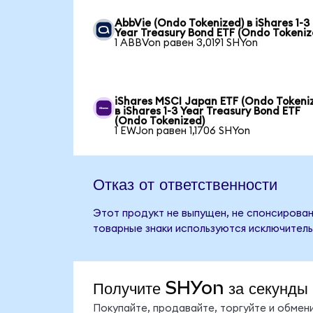
AbbVie (Ondo Tokenized) в iShares 1-3
Year Treasury Bond ETF (Ondo Tokeniz
1 ABBVon равен 3,0191 SHYon
iShares MSCI Japan ETF (Ondo Tokeni
в iShares 1-3 Year Treasury Bond ETF
(Ondo Tokenized)
1 EWJon равен 1,1706 SHYon
Отказ от ответственности
Этот продукт не выпущен, не спонсирован,
товарные знаки используются исключитель
Получите SHYon за секунды
Покупайте, продавайте, торгуйте и обме