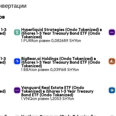
нвертации
ов
 1-3
Hyperliquid Strategies (Ondo Tokenized) в
ed)
iShares 1-3 Year Treasury Bond ETF (Ondo
Tokenized)
1 PURRon равен 0,082689 SHYon
1-3
BigBear.ai Holdings (Ondo Tokenized) в
ed)
iShares 1-3 Year Treasury Bond ETF (Ondo
Tokenized)
1 BBAIon равен 0,039168 SHYon
Vanguard Real Estate ETF (Ondo
ed)
Tokenized) в iShares 1-3 Year Treasury
Bond ETF (Ondo Tokenized)
1 VNQon равен 1,2053 SHYon