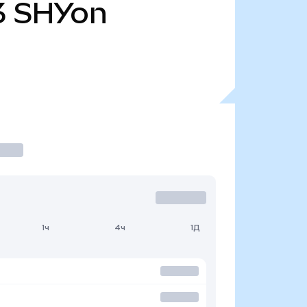
3
SHYon
1ч
4ч
1Д