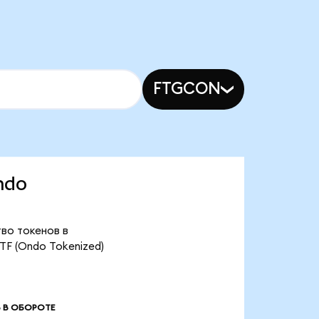
FTGCON
ndo
тво токенов в
ETF (Ondo Tokenized)
 В ОБОРОТЕ