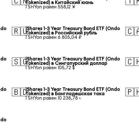
🇨🇳
🇹
Tokenized) в Китайский юань
1 SHYon равен 558,12 ¥
ndo
iShares 1-3 Year Treasury Bond ETF (Ondo
🇷🇺
🇨
Tokenized) в Российский рубль
1 SHYon равен 6 805,04 ₽
ndo
iShares 1-3 Year Treasury Bond ETF (Ondo
🇸🇬
🇨
Tokenized) в Сингапурский доллар
1 SHYon равен 105,72 $
ndo
iShares 1-3 Year Treasury Bond ETF (Ondo
🇧🇩
🇵
Tokenized) в Бангладешская така
1 SHYon равен 10 238,78 ৳
ndo