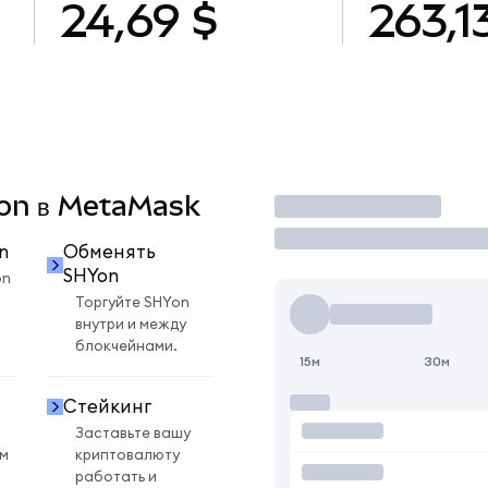
24,69 $
263,1
Yon в MetaMask
Торговать
n
Обменять
SHYon
on
Торгуйте SHYon
внутри и между
блокчейнами.
15м
30м
Стейкинг
Заставьте вашу
ом
криптовалюту
работать и