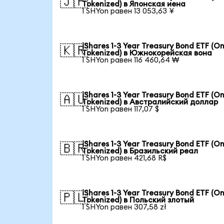
🇯🇵
Tokenized) в Японская иена
1 SHYon равен 13 053,63 ¥
iShares 1-3 Year Treasury Bond ETF (O
🇰🇷
Tokenized) в Южнокорейская вона
1 SHYon равен 116 460,64 ₩
iShares 1-3 Year Treasury Bond ETF (O
🇦🇺
Tokenized) в Австралийский доллар
1 SHYon равен 117,07 $
iShares 1-3 Year Treasury Bond ETF (O
🇧🇷
Tokenized) в Бразильский реал
1 SHYon равен 421,68 R$
iShares 1-3 Year Treasury Bond ETF (O
🇵🇱
Tokenized) в Польский злотый
1 SHYon равен 307,58 zł