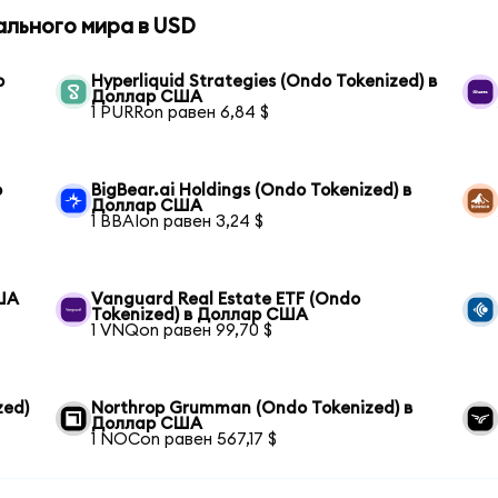
ального мира в USD
р
Hyperliquid Strategies (Ondo Tokenized) в
Доллар США
1 PURRon равен 6,84 $
р
BigBear.ai Holdings (Ondo Tokenized) в
Доллар США
1 BBAIon равен 3,24 $
США
Vanguard Real Estate ETF (Ondo
Tokenized) в Доллар США
1 VNQon равен 99,70 $
zed)
Northrop Grumman (Ondo Tokenized) в
Доллар США
1 NOCon равен 567,17 $