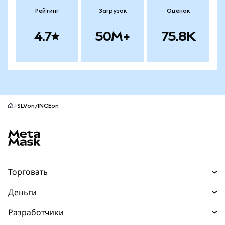
Рейтинг
Загрузок
Оценок
4.7
50M+
75.8K
SLVon/INCEon
Нижний колонтитул сайта MetaMask
Торговать
Торговля
Деньги
Swaps
Покупайте
Разработчики
Прогнозы
НОВИНКА
Карта
Документация для разработчиков