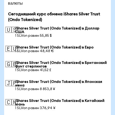
валюты
Сегодняшний курс обмена iShares Silver Trust
(Ondo Tokenized)
iShares Silver Trust (Ondo Tokenized) в Доллар
🇺🇸
США
1 SLVon равен 55,85 $
iShares Silver Trust (Ondo Tokenized) в Евро
🇪🇺
1 SLVon равен 48,48 €
iShares Silver Trust (Ondo Tokenized) в Британский
🇬🇧
фунт стерлингов
1 SLVon равен 41,52 £
iShares Silver Trust (Ondo Tokenized) в Японская
🇯🇵
иена
1 SLVon равен 8 853,8 ¥
iShares Silver Trust (Ondo Tokenized) в Китайский
🇨🇳
юань
1 SLVon равен 376,94 ¥