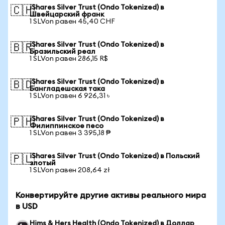
iShares Silver Trust (Ondo Tokenized) в
🇨🇭
Швейцарский франк
1 SLVon равен 45,40 CHF
iShares Silver Trust (Ondo Tokenized) в
🇧🇷
Бразильский реал
1 SLVon равен 286,15 R$
iShares Silver Trust (Ondo Tokenized) в
🇧🇩
Бангладешская така
1 SLVon равен 6 926,31 ৳
iShares Silver Trust (Ondo Tokenized) в
🇵🇭
Филиппинское песо
1 SLVon равен 3 395,18 ₱
iShares Silver Trust (Ondo Tokenized) в Польский
🇵🇱
злотый
1 SLVon равен 208,64 zł
Конвертируйте другие активы реального мира
в USD
Hims & Hers Health (Ondo Tokenized) в Доллар