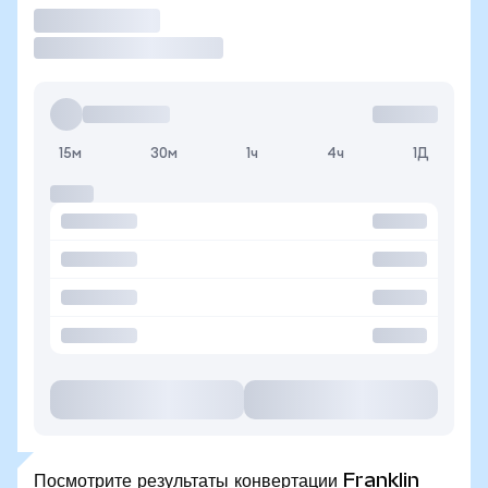
Торговать
15м
30м
1ч
4ч
1Д
Посмотрите результаты конвертации Franklin