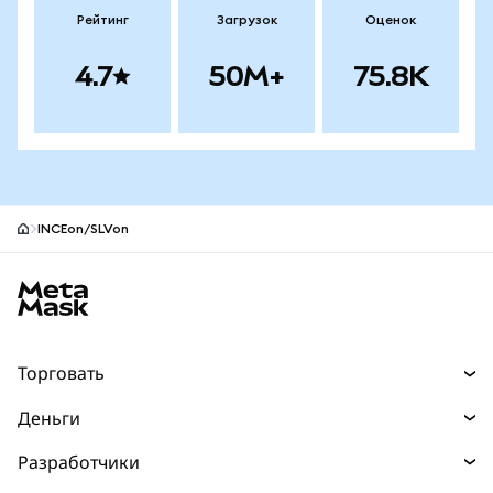
Рейтинг
Загрузок
Оценок
4.7
50M+
75.8K
INCEon/SLVon
Нижний колонтитул сайта MetaMask
Торговать
Торговля
Деньги
Swaps
Покупайте
Разработчики
Прогнозы
НОВИНКА
Карта
Документация для разработчиков