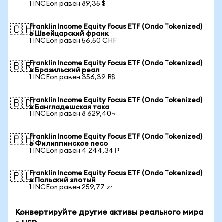
1 INCEon равен 89,35 $
Franklin Income Equity Focus ETF (Ondo Tokenized)
🇨🇭
в Швейцарский франк
1 INCEon равен 56,50 CHF
Franklin Income Equity Focus ETF (Ondo Tokenized)
🇧🇷
в Бразильский реал
1 INCEon равен 356,39 R$
Franklin Income Equity Focus ETF (Ondo Tokenized)
🇧🇩
в Бангладешская така
1 INCEon равен 8 629,40 ৳
Franklin Income Equity Focus ETF (Ondo Tokenized)
🇵🇭
в Филиппинское песо
1 INCEon равен 4 244,34 ₱
Franklin Income Equity Focus ETF (Ondo Tokenized)
🇵🇱
в Польский злотый
1 INCEon равен 259,77 zł
Конвертируйте другие активы реального мира