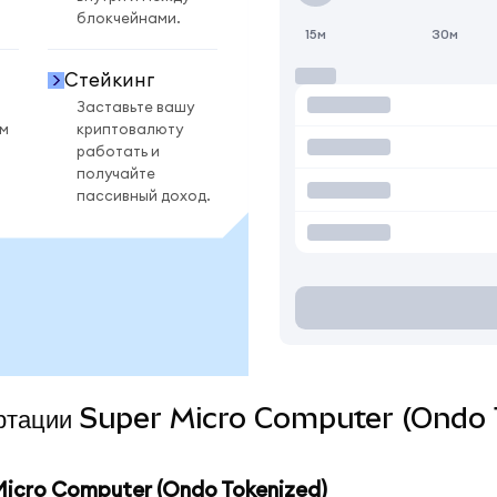
блокчейнами.
15м
30м
Стейкинг
Заставьте вашу
ом
криптовалюту
работать и
получайте
пассивный доход.
вертации Super Micro Computer (Ondo 
icro Computer (Ondo Tokenized)