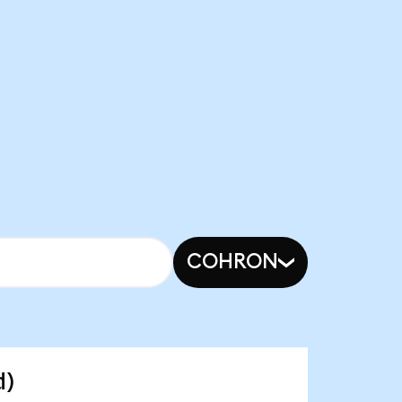
COHRON
d)