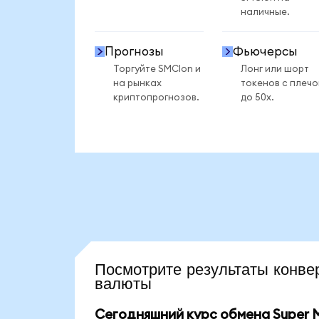
наличные.
Прогнозы
Фьючерсы
Торгуйте SMCIon и
Лонг или шорт
на рынках
токенов с плеч
криптопрогнозов.
до 50x.
Посмотрите результаты кон
валюты
Сегодняшний курс обмена Super M