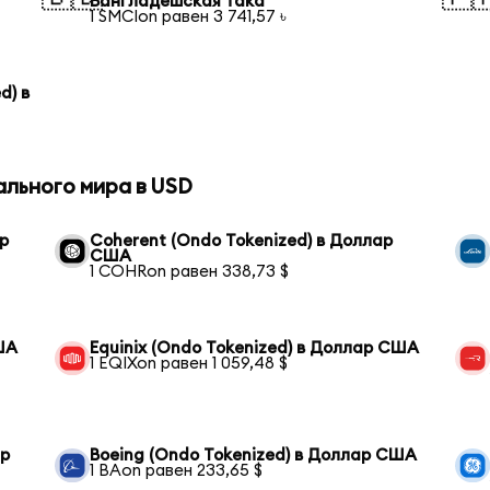
Бангладешская така
1 SMCIon равен 3 741,57 ৳
d) в
ального мира в USD
р
Coherent (Ondo Tokenized) в Доллар
США
1 COHRon равен 338,73 $
ША
Equinix (Ondo Tokenized) в Доллар США
1 EQIXon равен 1 059,48 $
ар
Boeing (Ondo Tokenized) в Доллар США
1 BAon равен 233,65 $