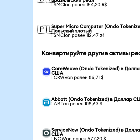
Бразильский реал
1 SMCIon равен 154,20 R$
Super Micro Computer (Ondo Tokenize
🇵🇱
Польский злотый
1 SMCIon равен 112,47 zł
Конвертируйте другие активы ре
CoreWeave (Ondo Tokenized) в Долла
США
1 CRWVon равен 86,71 $
Abbott (Ondo Tokenized) в Доллар С
1 ABTon равен 108,63 $
ServiceNow (Ondo Tokenized) в Долл
США
1 NOWon равен 577,20 $