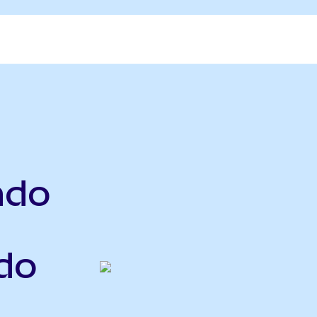
ndo
do