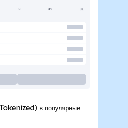
1ч
4ч
1Д
Tokenized) в популярные