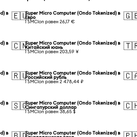
d) в
Super Micro Computer (Ondo Tokenized) в
🇪🇺
🇬
Евро
1 SMCIon равен 26,17 €
d) в
Super Micro Computer (Ondo Tokenized) в
🇨🇳
🇹
Китайский юань
1 SMCIon равен 203,59 ¥
d) в
Super Micro Computer (Ondo Tokenized) в
🇷🇺
🇨
Российский рубль
1 SMCIon равен 2 478,44 ₽
d) в
Super Micro Computer (Ondo Tokenized) в
🇸🇬
🇨
Сингапурский доллар
1 SMCIon равен 38,65 $
d) в
Super Micro Computer (Ondo Tokenized) в
🇧🇩
🇵