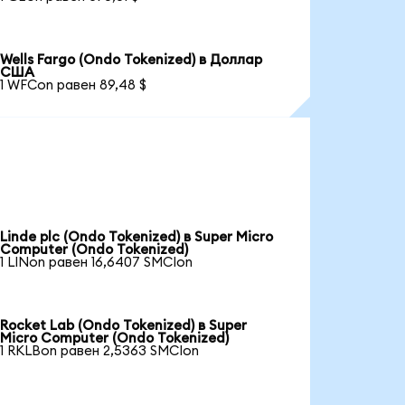
Wells Fargo (Ondo Tokenized) в Доллар
США
1 WFCon равен 89,48 $
Linde plc (Ondo Tokenized) в Super Micro
Computer (Ondo Tokenized)
1 LINon равен 16,6407 SMCIon
Rocket Lab (Ondo Tokenized) в Super
Micro Computer (Ondo Tokenized)
1 RKLBon равен 2,5363 SMCIon