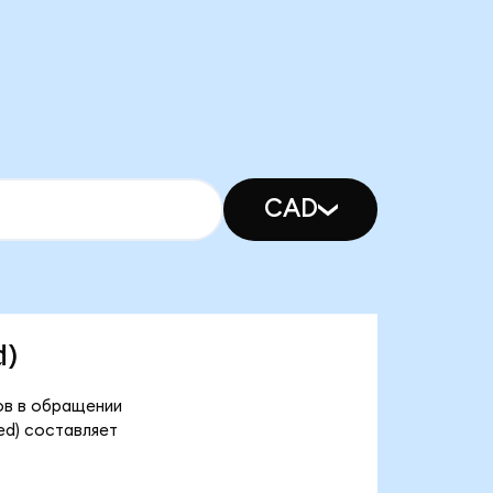
CAD
d)
нов в обращении
ed) составляет