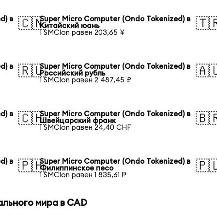
d) в
Super Micro Computer (Ondo Tokenized) в
🇨🇳
🇹
Китайский юань
1 SMCIon равен 203,65 ¥
d) в
Super Micro Computer (Ondo Tokenized) в
🇷🇺
🇦
Российский рубль
1 SMCIon равен 2 487,45 ₽
d) в
Super Micro Computer (Ondo Tokenized) в
🇨🇭
🇧
Швейцарский франк
1 SMCIon равен 24,40 CHF
d) в
Super Micro Computer (Ondo Tokenized) в
🇵🇭
🇵
Филиппинское песо
1 SMCIon равен 1 835,61 ₱
ального мира в CAD