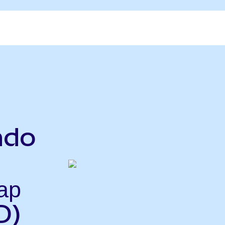
ndo
ар
D)