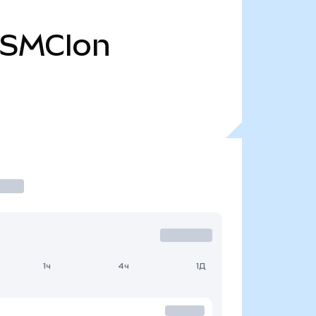
SMCIon
1ч
4ч
1Д