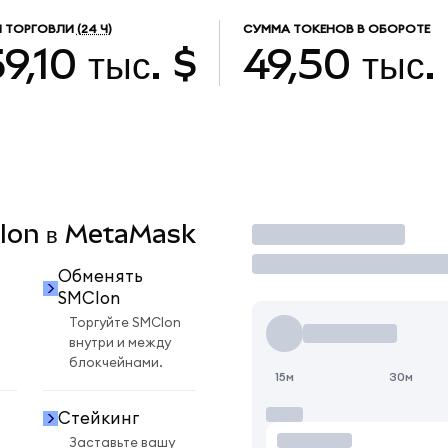
 ТОРГОВЛИ
(24 Ч)
СУММА ТОКЕНОВ В ОБОРОТЕ
9,10 тыс. $
49,50 тыс.
CIon в MetaMask
Торговать
Обменять
SMCIon
Торгуйте SMCIon
внутри и между
блокчейнами.
15м
30м
Стейкинг
Заставьте вашу