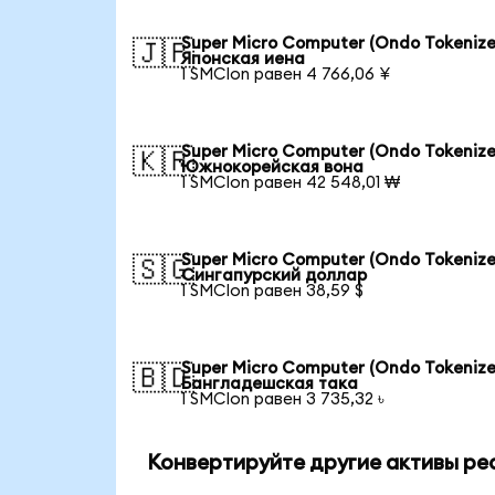
Super Micro Computer (Ondo Tokenize
🇯🇵
Японская иена
1 SMCIon равен 4 766,06 ¥
Super Micro Computer (Ondo Tokenize
🇰🇷
Южнокорейская вона
1 SMCIon равен 42 548,01 ₩
Super Micro Computer (Ondo Tokenize
🇸🇬
Сингапурский доллар
1 SMCIon равен 38,59 $
Super Micro Computer (Ondo Tokenize
🇧🇩
Бангладешская така
1 SMCIon равен 3 735,32 ৳
Конвертируйте другие активы ре