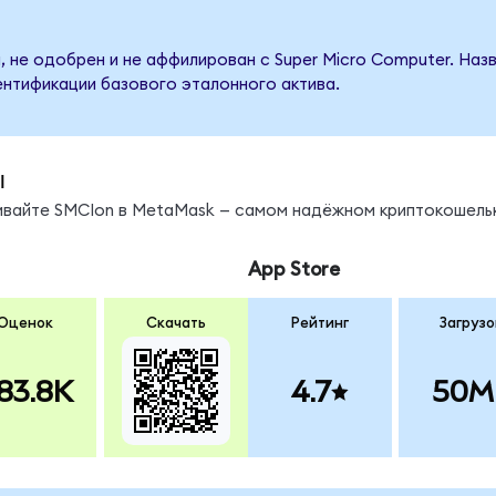
, не одобрен и не аффилирован с Super Micro Computer. Наз
ентификации базового эталонного актива.
ы
нивайте SMCIon в MetaMask — самом надёжном криптокошель
App Store
Оценок
Скачать
Рейтинг
Загрузо
83.8K
4.7
50M