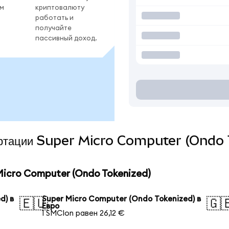
ом
криптовалюту
работать и
получайте
пассивный доход.
вертации Super Micro Computer (Ondo 
icro Computer (Ondo Tokenized)
d) в
Super Micro Computer (Ondo Tokenized) в
🇪🇺
🇬
Евро
1 SMCIon равен 26,12 €