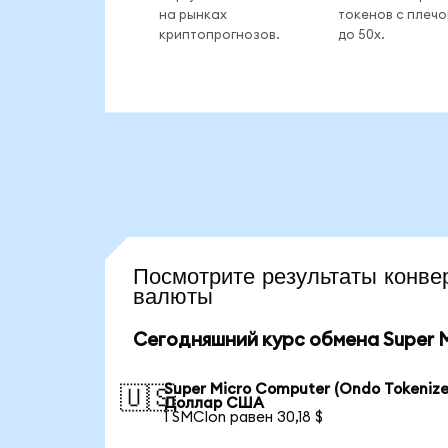
на рынках
токенов с плеч
криптопрогнозов.
до 50x.
Посмотрите результаты кон
валюты
Сегодняшний курс обмена Super M
Super Micro Computer (Ondo Tokenize
🇺🇸
Доллар США
1 SMCIon равен 30,18 $