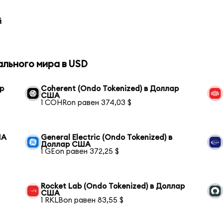
й
ального мира в USD
р
Coherent (Ondo Tokenized) в Доллар
США
1 COHRon равен 374,03 $
ША
General Electric (Ondo Tokenized) в
Доллар США
1 GEon равен 372,25 $
Rocket Lab (Ondo Tokenized) в Доллар
США
1 RKLBon равен 83,55 $