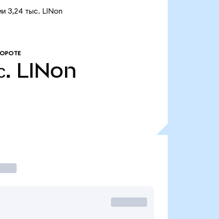
и 3,24 тыс. LINon
БОРОТЕ
с.
LINon