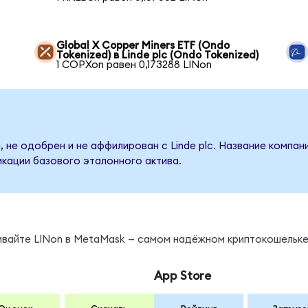
Global X Copper Miners ETF (Ondo
Tokenized) в Linde plc (Ondo Tokenized)
1 COPXon равен 0,173288 LINon
 не одобрен и не аффилирован с Linde plc. Название компан
кации базового эталонного актива.
ивайте LINon в MetaMask — самом надёжном криптокошельке
App Store