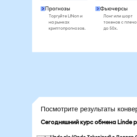
Прогнозы
Фьючерсы
Торгуйте LINon и
Лонг или шорт
на рынках
токенов с плеч
криптопрогнозов.
до 50x.
Посмотрите результаты конв
Сегодняшний курс обмена Linde pl