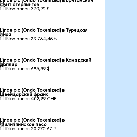
Linde plc (Ondo Tokenized) в Британский

фунт стерлингов
1 LINon равен 370,29 £
Linde plc (Ondo Tokenized) в Турецкая

лира
1 LINon равен 23 784,45 ₺
Linde plc (Ondo Tokenized) в Канадский

доллар
1 LINon равен 695,89 $
Linde plc (Ondo Tokenized) в

Швейцарский франк
1 LINon равен 402,99 CHF
Linde plc (Ondo Tokenized) в

Филиппинское песо
1 LINon равен 30 270,67 ₱