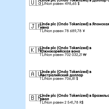
Linde plc (Ondo Tokenized) в Доллар
🇺🇸
1 LINon равен 498,65 $
Linde plc (Ondo Tokenized) в Японска
🇯🇵
иена
1 LINon равен 78 689,78 ¥
Linde plc (Ondo Tokenized) в
🇰🇷
Южнокорейская вона
1 LINon равен 702 032,21 ₩
Linde plc (Ondo Tokenized) в
🇦🇺
Австралийский доллар
1 LINon равен 706,81 $
Linde plc (Ondo Tokenized) в Бразиль
🇧🇷
реал
1 LINon равен 2 541,78 R$