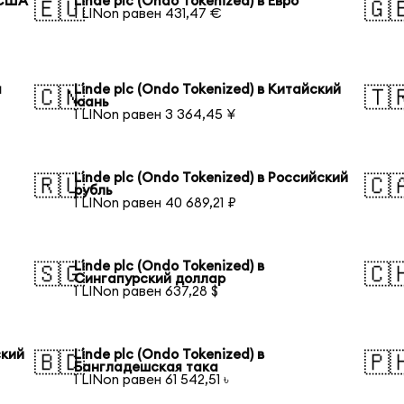
 США
Linde plc (Ondo Tokenized) в Евро
🇪🇺
🇬
1 LINon равен 431,47 €
я
Linde plc (Ondo Tokenized) в Китайский
🇨🇳
🇹
юань
1 LINon равен 3 364,45 ¥
Linde plc (Ondo Tokenized) в Российский
🇷🇺
🇨
рубль
1 LINon равен 40 689,21 ₽
Linde plc (Ondo Tokenized) в
🇸🇬
🇨
Сингапурский доллар
1 LINon равен 637,28 $
ский
Linde plc (Ondo Tokenized) в
🇧🇩
🇵
Бангладешская така
1 LINon равен 61 542,51 ৳