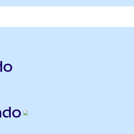
do
ndo