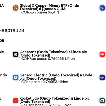
ША
Global X Copper Miners ETF (Ondo
Tokenized) в Доллар США
1 COPXon равен 86,41 $
нвертации
ов
plc
Coherent (Ondo Tokenized) в Linde plc
(Ondo Tokenized)
1 COHRon равен 0,750085 LINon
Ondo
General Electric (Ondo Tokenized) в Linde
plc (Ondo Tokenized)
1 GEon равен 0,746516 LINon
c
Rocket Lab (Ondo Tokenized) в Linde plc
(Ondo Tokenized)
1 RKLBon равен 0,167552 LINon