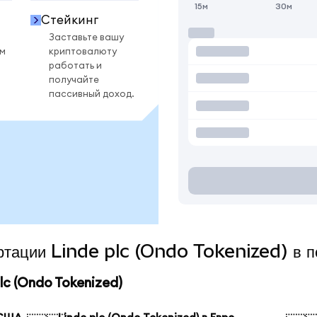
15м
30м
Стейкинг
Заставьте вашу
ом
криптовалюту
работать и
получайте
пассивный доход.
ертации Linde plc (Ondo Tokenized) в 
c (Ondo Tokenized)