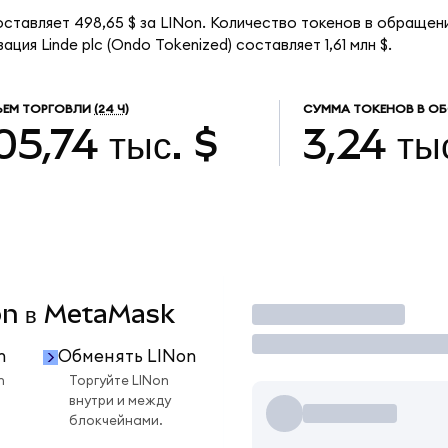
оставляет 498,65 $ за LINon. Количество токенов в обращени
ция Linde plc (Ondo Tokenized) составляет 1,61 млн $.
ЕМ ТОРГОВЛИ
(24 Ч)
СУММА ТОКЕНОВ В О
05,74 тыс. $
3,24 ты
Non в MetaMask
Торговать
n
Обменять LINon
n
Торгуйте LINon
внутри и между
блокчейнами.