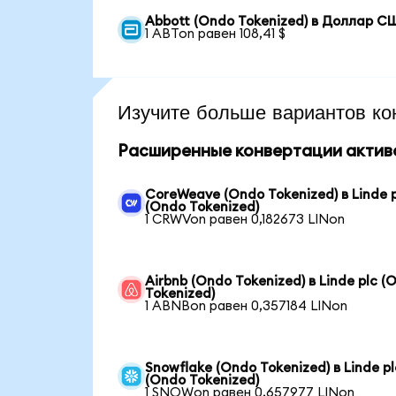
Abbott (Ondo Tokenized) в Доллар С
1 ABTon равен 108,41 $
Изучите больше вариантов ко
Расширенные конвертации актив
CoreWeave (Ondo Tokenized) в Linde 
(Ondo Tokenized)
1 CRWVon равен 0,182673 LINon
Airbnb (Ondo Tokenized) в Linde plc (
Tokenized)
1 ABNBon равен 0,357184 LINon
Snowflake (Ondo Tokenized) в Linde pl
(Ondo Tokenized)
1 SNOWon равен 0,657977 LINon