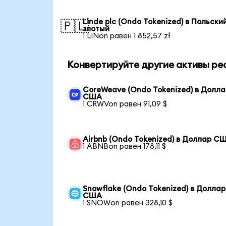
Linde plc (Ondo Tokenized) в Польски
🇵🇱
злотый
1 LINon равен 1 852,57 zł
Конвертируйте другие активы ре
CoreWeave (Ondo Tokenized) в Долла
США
1 CRWVon равен 91,09 $
Airbnb (Ondo Tokenized) в Доллар С
1 ABNBon равен 178,11 $
Snowflake (Ondo Tokenized) в Доллар
США
1 SNOWon равен 328,10 $