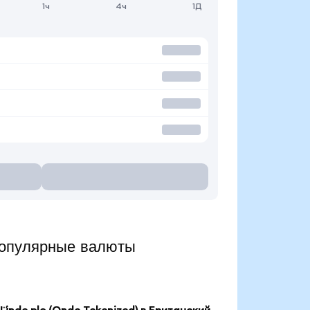
1ч
4ч
1Д
популярные валюты