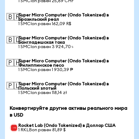
1 SMCIon равен 25,69 CHF
Super Micro Computer (Ondo Tokenized) в
🇧🇷
Бразильский реал
1 SMCIon равен 162,09 R$
Super Micro Computer (Ondo Tokenized) в
🇧🇩
Бангладешская така
1 SMCIon равен 3 924,70 ৳
Super Micro Computer (Ondo Tokenized) в
🇵🇭
Филиппинское песо
1 SMCIon равен 1 930,39 ₱
Super Micro Computer (Ondo Tokenized) в
🇵🇱
Польский злотый
1 SMCIon равен 118,14 zł
Конвертируйте другие активы реального мира
в USD
Rocket Lab (Ondo Tokenized) в Доллар США
1 RKLBon равен 81,89 $