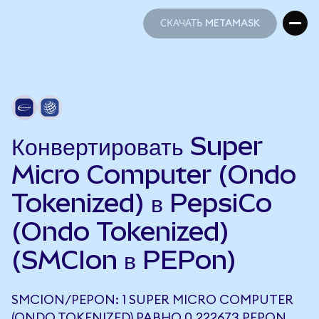
СКАЧАТЬ METAMASK
СКАЧАТЬ METAMASK
Конвертировать Super
Micro Computer (Ondo
Tokenized) в PepsiCo
(Ondo Tokenized)
(SMCIon в PEPon)
SMCION/PEPON: 1 SUPER MICRO COMPUTER
(ONDO TOKENIZED) РАВНО 0,222673 PEPON