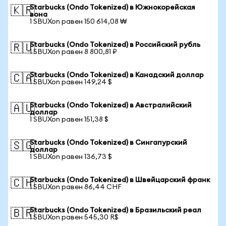
Starbucks (Ondo Tokenized) в Южнокорейская
🇰🇷
вона
1 SBUXon равен 150 614,08 ₩
Starbucks (Ondo Tokenized) в Российский рубль
🇷🇺
1 SBUXon равен 8 800,81 ₽
Starbucks (Ondo Tokenized) в Канадский доллар
🇨🇦
1 SBUXon равен 149,24 $
Starbucks (Ondo Tokenized) в Австралийский
🇦🇺
доллар
1 SBUXon равен 151,38 $
Starbucks (Ondo Tokenized) в Сингапурский
🇸🇬
доллар
1 SBUXon равен 136,73 $
Starbucks (Ondo Tokenized) в Швейцарский франк
🇨🇭
1 SBUXon равен 86,44 CHF
Starbucks (Ondo Tokenized) в Бразильский реал
🇧🇷
1 SBUXon равен 545,30 R$