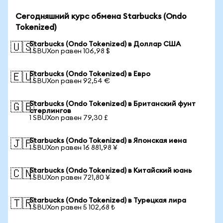
Сегодняшний курс обмена Starbucks (Ondo
Tokenized)
Starbucks (Ondo Tokenized) в Доллар США
🇺🇸
1 SBUXon равен 106,98 $
Starbucks (Ondo Tokenized) в Евро
🇪🇺
1 SBUXon равен 92,54 €
Starbucks (Ondo Tokenized) в Британский фунт
🇬🇧
стерлингов
1 SBUXon равен 79,30 £
Starbucks (Ondo Tokenized) в Японская иена
🇯🇵
1 SBUXon равен 16 881,98 ¥
Starbucks (Ondo Tokenized) в Китайский юань
🇨🇳
1 SBUXon равен 721,80 ¥
Starbucks (Ondo Tokenized) в Турецкая лира
🇹🇷
1 SBUXon равен 5 102,68 ₺