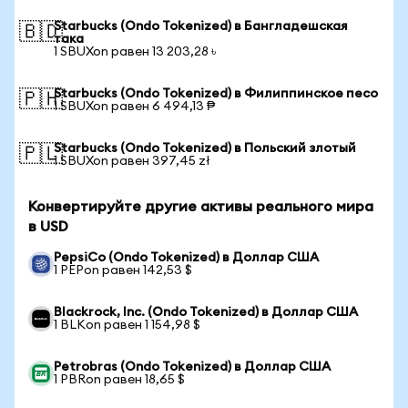
Starbucks (Ondo Tokenized) в Бангладешская
🇧🇩
така
1 SBUXon равен 13 203,28 ৳
Starbucks (Ondo Tokenized) в Филиппинское песо
🇵🇭
1 SBUXon равен 6 494,13 ₱
Starbucks (Ondo Tokenized) в Польский злотый
🇵🇱
1 SBUXon равен 397,45 zł
Конвертируйте другие активы реального мира
в USD
PepsiCo (Ondo Tokenized) в Доллар США
1 PEPon равен 142,53 $
Blackrock, Inc. (Ondo Tokenized) в Доллар США
1 BLKon равен 1 154,98 $
Petrobras (Ondo Tokenized) в Доллар США
1 PBRon равен 18,65 $