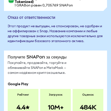
Tokenized)
1 GRABon равен 0,705769 SNAPon
Отказ от ответственности
Этот продукт не выпущен, не спонсирован, не одобрен и
не аффилирован с Snap. Название компании и любые
другие товарные знаки используются исключительно для
идентификации базового эталонного актива.
Получите SNAPon за секунды
Покупайте, продавайте, торгуйте и
обменивайте SNAPon в MetaMask —
самом надёжном криптокошельке.
Google Play
Рейтинг
Загрузок
Оценок
4.4
10M+
484K