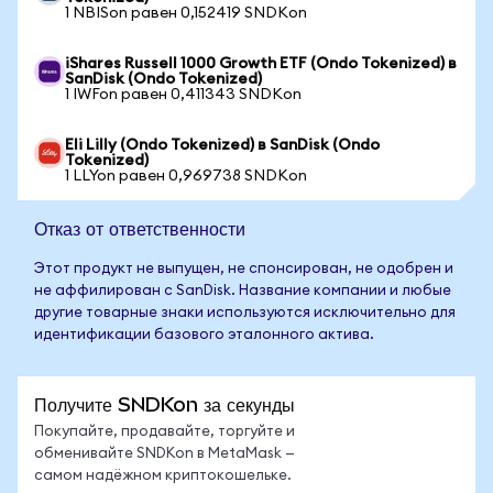
1 NBISon равен 0,152419 SNDKon
iShares Russell 1000 Growth ETF (Ondo Tokenized) в
SanDisk (Ondo Tokenized)
1 IWFon равен 0,411343 SNDKon
Eli Lilly (Ondo Tokenized) в SanDisk (Ondo
Tokenized)
1 LLYon равен 0,969738 SNDKon
Отказ от ответственности
Этот продукт не выпущен, не спонсирован, не одобрен и
не аффилирован с SanDisk. Название компании и любые
другие товарные знаки используются исключительно для
идентификации базового эталонного актива.
Получите SNDKon за секунды
Покупайте, продавайте, торгуйте и
обменивайте SNDKon в MetaMask —
самом надёжном криптокошельке.