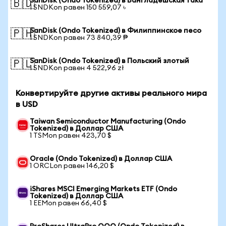
SanDisk (Ondo Tokenized) в Бангладешская така
🇧🇩
1 SNDKon равен 150 559,07 ৳
SanDisk (Ondo Tokenized) в Филиппинское песо
🇵🇭
1 SNDKon равен 73 840,39 ₱
SanDisk (Ondo Tokenized) в Польский злотый
🇵🇱
1 SNDKon равен 4 522,96 zł
Конвертируйте другие активы реального мира
в USD
Taiwan Semiconductor Manufacturing (Ondo
Tokenized) в Доллар США
1 TSMon равен 423,70 $
Oracle (Ondo Tokenized) в Доллар США
1 ORCLon равен 146,20 $
iShares MSCI Emerging Markets ETF (Ondo
Tokenized) в Доллар США
1 EEMon равен 66,40 $