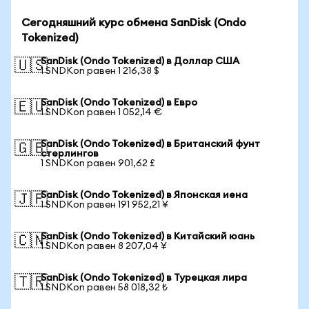
Сегодняшний курс обмена SanDisk (Ondo
Tokenized)
SanDisk (Ondo Tokenized) в Доллар США
🇺🇸
1 SNDKon равен 1 216,38 $
SanDisk (Ondo Tokenized) в Евро
🇪🇺
1 SNDKon равен 1 052,14 €
SanDisk (Ondo Tokenized) в Британский фунт
🇬🇧
стерлингов
1 SNDKon равен 901,62 £
SanDisk (Ondo Tokenized) в Японская иена
🇯🇵
1 SNDKon равен 191 952,21 ¥
SanDisk (Ondo Tokenized) в Китайский юань
🇨🇳
1 SNDKon равен 8 207,04 ¥
SanDisk (Ondo Tokenized) в Турецкая лира
🇹🇷
1 SNDKon равен 58 018,32 ₺