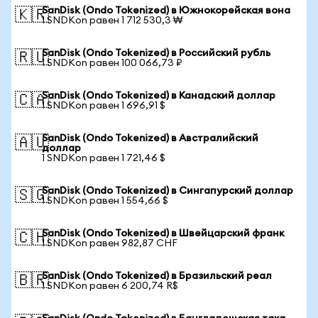
SanDisk (Ondo Tokenized) в Южнокорейская вона
🇰🇷
1 SNDKon равен 1 712 530,3 ₩
SanDisk (Ondo Tokenized) в Российский рубль
🇷🇺
1 SNDKon равен 100 066,73 ₽
SanDisk (Ondo Tokenized) в Канадский доллар
🇨🇦
1 SNDKon равен 1 696,91 $
SanDisk (Ondo Tokenized) в Австралийский
🇦🇺
доллар
1 SNDKon равен 1 721,46 $
SanDisk (Ondo Tokenized) в Сингапурский доллар
🇸🇬
1 SNDKon равен 1 554,66 $
SanDisk (Ondo Tokenized) в Швейцарский франк
🇨🇭
1 SNDKon равен 982,87 CHF
SanDisk (Ondo Tokenized) в Бразильский реал
🇧🇷
1 SNDKon равен 6 200,74 R$