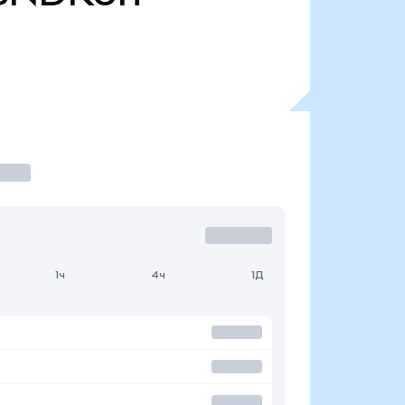
1ч
4ч
1Д