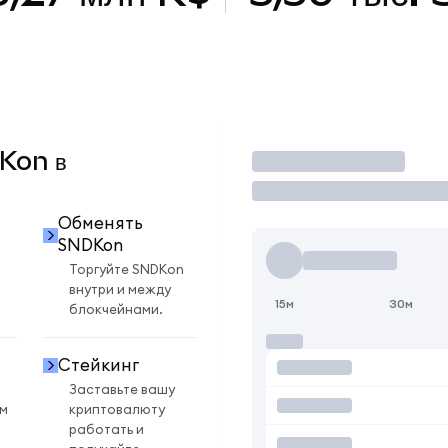
DKon в
Торговать
Обменять
SNDKon
Торгуйте SNDKon
внутри и между
15м
30м
блокчейнами.
Стейкинг
Заставьте вашу
ом
криптовалюту
работать и