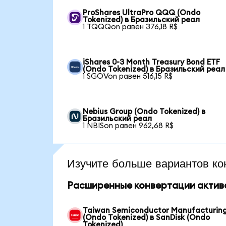
ProShares UltraPro QQQ (Ondo
Tokenized) в Бразильский реал
1 TQQQon равен 376,18 R$
iShares 0-3 Month Treasury Bond ETF
(Ondo Tokenized) в Бразильский реал
1 SGOVon равен 516,15 R$
Nebius Group (Ondo Tokenized) в
Бразильский реал
1 NBISon равен 962,68 R$
Изучите больше вариантов ко
Расширенные конвертации актив
Taiwan Semiconductor Manufacturin
(Ondo Tokenized) в SanDisk (Ondo
Tokenized)