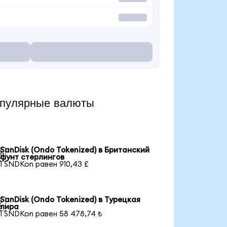
опулярные валюты
SanDisk (Ondo Tokenized) в Британский

фунт стерлингов
1 SNDKon равен 910,43 £
SanDisk (Ondo Tokenized) в Турецкая

лира
1 SNDKon равен 58 478,74 ₺