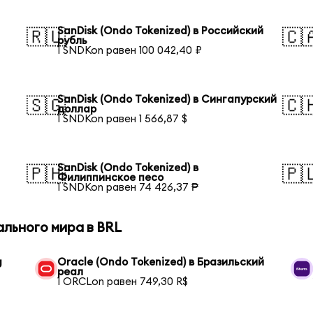
SanDisk (Ondo Tokenized) в Российский
🇷🇺
🇨
рубль
1 SNDKon равен 100 042,40 ₽
SanDisk (Ondo Tokenized) в Сингапурский
🇸🇬
🇨
доллар
1 SNDKon равен 1 566,87 $
SanDisk (Ondo Tokenized) в
🇵🇭
🇵
Филиппинское песо
1 SNDKon равен 74 426,37 ₱
ального мира в BRL
g
Oracle (Ondo Tokenized) в Бразильский
реал
1 ORCLon равен 749,30 R$