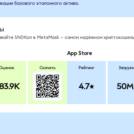
кации базового эталонного актива.
ды
нивайте SNDKon в MetaMask — самом надёжном криптокошель
App Store
Оценок
Скачать
Рейтинг
Загрузо
83.9K
4.7
50M