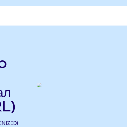
o
ал
L)
NIZED)