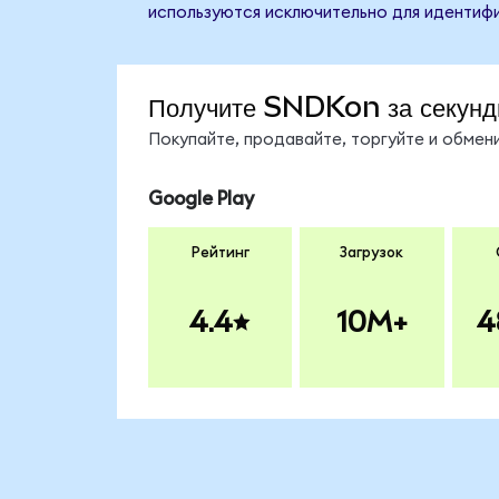
используются исключительно для идентифи
Получите SNDKon за секун
Покупайте, продавайте, торгуйте и обме
Google Play
Рейтинг
Загрузок
4.4
10M+
4