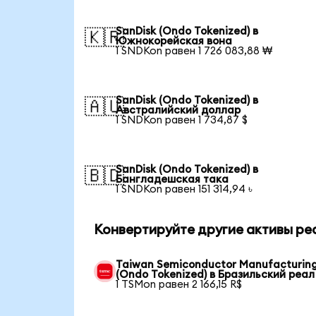
SanDisk (Ondo Tokenized) в
🇰🇷
Южнокорейская вона
1 SNDKon равен 1 726 083,88 ₩
SanDisk (Ondo Tokenized) в
🇦🇺
Австралийский доллар
1 SNDKon равен 1 734,87 $
SanDisk (Ondo Tokenized) в
🇧🇩
Бангладешская така
1 SNDKon равен 151 314,94 ৳
Конвертируйте другие активы ре
Taiwan Semiconductor Manufacturin
(Ondo Tokenized) в Бразильский реал
1 TSMon равен 2 166,15 R$