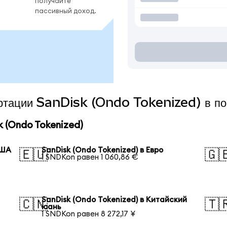
получайте
пассивный доход.
вертации SanDisk (Ondo Tokenized) в п
 (Ondo Tokenized)
США
SanDisk (Ondo Tokenized) в Евро
🇪🇺
🇬
1 SNDKon равен 1 060,86 €
SanDisk (Ondo Tokenized) в Китайский
🇨🇳
🇹
юань
1 SNDKon равен 8 272,17 ¥