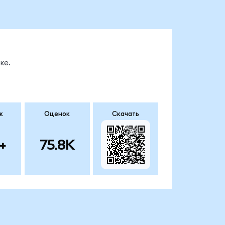
ке.
к
Оценок
Скачать
+
75.8K