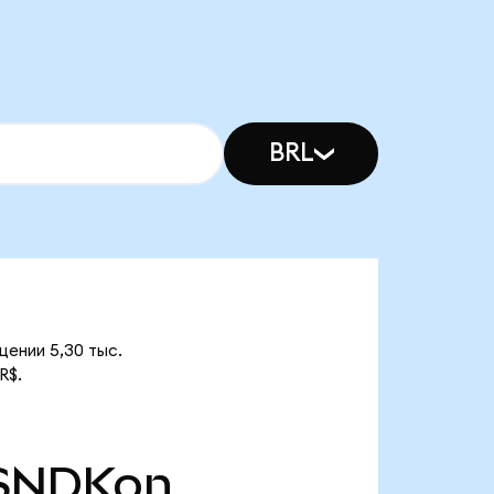
BRL
щении 5,30 тыс.
R$.
SNDKon