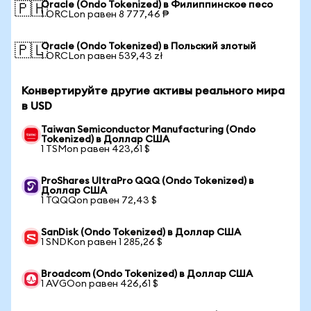
Oracle (Ondo Tokenized) в Филиппинское песо
🇵🇭
1 ORCLon равен 8 777,46 ₱
Oracle (Ondo Tokenized) в Польский злотый
🇵🇱
1 ORCLon равен 539,43 zł
Конвертируйте другие активы реального мира
в USD
Taiwan Semiconductor Manufacturing (Ondo
Tokenized) в Доллар США
1 TSMon равен 423,61 $
ProShares UltraPro QQQ (Ondo Tokenized) в
Доллар США
1 TQQQon равен 72,43 $
SanDisk (Ondo Tokenized) в Доллар США
1 SNDKon равен 1 285,26 $
Broadcom (Ondo Tokenized) в Доллар США
1 AVGOon равен 426,61 $