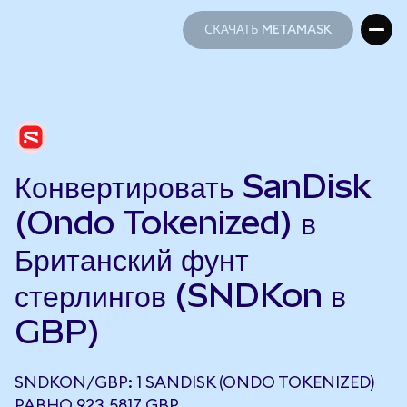
СКАЧАТЬ METAMASK
СКАЧАТЬ METAMASK
Конвертировать SanDisk
(Ondo Tokenized) в
Британский фунт
стерлингов (SNDKon в
GBP)
SNDKON/GBP: 1 SANDISK (ONDO TOKENIZED)
РАВНО 923,5817 GBP