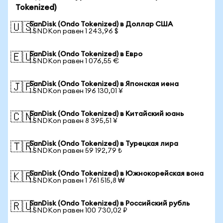
Tokenized)
SanDisk (Ondo Tokenized) в Доллар США
🇺🇸
1 SNDKon равен 1 243,96 $
SanDisk (Ondo Tokenized) в Евро
🇪🇺
1 SNDKon равен 1 076,55 €
SanDisk (Ondo Tokenized) в Японская иена
🇯🇵
1 SNDKon равен 196 130,01 ¥
SanDisk (Ondo Tokenized) в Китайский юань
🇨🇳
1 SNDKon равен 8 395,51 ¥
SanDisk (Ondo Tokenized) в Турецкая лира
🇹🇷
1 SNDKon равен 59 192,79 ₺
SanDisk (Ondo Tokenized) в Южнокорейская вона
🇰🇷
1 SNDKon равен 1 761 515,8 ₩
SanDisk (Ondo Tokenized) в Российский рубль
🇷🇺
1 SNDKon равен 100 730,02 ₽