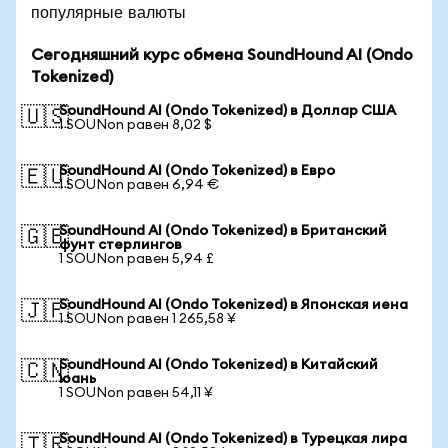
популярные валюты
Сегодняшний курс обмена SoundHound AI (Ondo
Tokenized)
SoundHound AI (Ondo Tokenized) в Доллар США
🇺🇸
1 SOUNon равен 8,02 $
SoundHound AI (Ondo Tokenized) в Евро
🇪🇺
1 SOUNon равен 6,94 €
SoundHound AI (Ondo Tokenized) в Британский
🇬🇧
фунт стерлингов
1 SOUNon равен 5,94 £
SoundHound AI (Ondo Tokenized) в Японская иена
🇯🇵
1 SOUNon равен 1 265,58 ¥
SoundHound AI (Ondo Tokenized) в Китайский
🇨🇳
юань
1 SOUNon равен 54,11 ¥
SoundHound AI (Ondo Tokenized) в Турецкая лира
🇹🇷