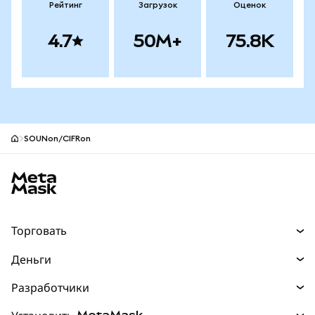
Рейтинг
Загрузок
Оценок
4.7
50M+
75.8K
SOUNon/CIFRon
Нижний колонтитул сайта MetaMask
Торговать
Торговля
Деньги
Swaps
Покупайте
Разработчики
Прогнозы
НОВИНКА
Карта
Документация для разработчиков