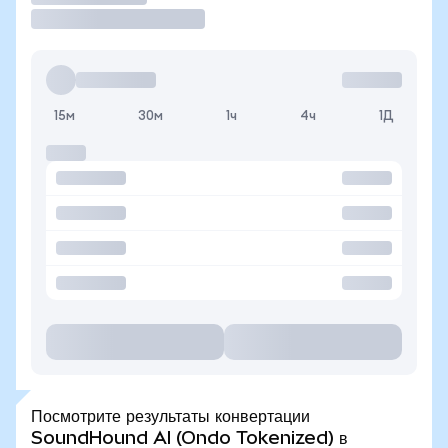
15м
30м
1ч
4ч
1Д
Посмотрите результаты конвертации
SoundHound AI (Ondo Tokenized) в