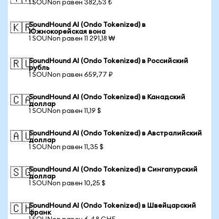
1 SOUNon равен 382,53 ₺
SoundHound AI (Ondo Tokenized) в
🇰🇷
Южнокорейская вона
1 SOUNon равен 11 291,18 ₩
SoundHound AI (Ondo Tokenized) в Российский
🇷🇺
рубль
1 SOUNon равен 659,77 ₽
SoundHound AI (Ondo Tokenized) в Канадский
🇨🇦
доллар
1 SOUNon равен 11,19 $
SoundHound AI (Ondo Tokenized) в Австралийский
🇦🇺
доллар
1 SOUNon равен 11,35 $
SoundHound AI (Ondo Tokenized) в Сингапурский
🇸🇬
доллар
1 SOUNon равен 10,25 $
SoundHound AI (Ondo Tokenized) в Швейцарский
🇨🇭
франк