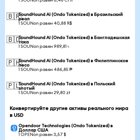
1 SOUNon равен 6,48 CHF
SoundHound AI (Ondo Tokenized) в Бразильский
🇧🇷
реал
1 SOUNon равен 40,88 R$
SoundHound AI (Ondo Tokenized) в Бангладешская
🇧🇩
така
1 SOUNon равен 989,81 ৳
SoundHound AI (Ondo Tokenized) в Филиппинское
🇵🇭
песо
1 SOUNon равен 486,85 ₱
SoundHound AI (Ondo Tokenized) в Польский
🇵🇱
злотый
1 SOUNon равен 29,80 zł
Конвертируйте другие активы реального мира
в USD
Opendoor Technologies (Ondo Tokenized) в
Доллар США
1 OPENon равен 3,57 $