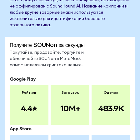
Этот продукт не выпущен, не спонсирован, не одобрен и
не аффилирован с SoundHound AI. Название компании и
любые другие товарные знаки используются
исключительно для идентификации базового
эталонного актива.
Получите SOUNon за секунды
Покупайте, продавайте, торгуйте и
обменивайте SOUNon в MetaMask —
самом надёжном криптокошельке.
Google Play
Рейтинг
Загрузок
Оценок
4.4
10M+
483.9K
App Store