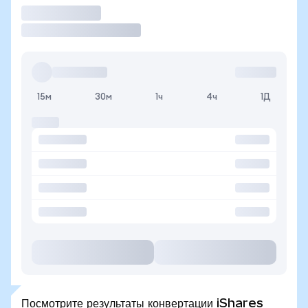
Торговать
15м
30м
1ч
4ч
1Д
Посмотрите результаты конвертации iShares