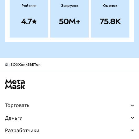
Рейтинг
Загрузок
Оценок
4.7
50M+
75.8K
SOXXon/SBETon
Нижний колонтитул сайта MetaMask
Торговать
Торговля
Деньги
Swaps
Покупайте
Разработчики
Прогнозы
НОВИНКА
Карта
Документация для разработчиков