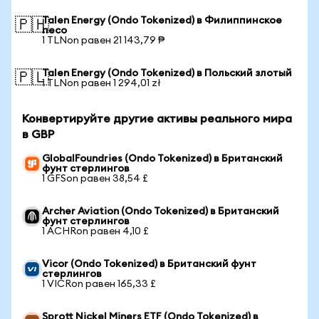
Talen Energy (Ondo Tokenized) в Филиппинское
🇵🇭
песо
1 TLNon равен 21 143,79 ₱
Talen Energy (Ondo Tokenized) в Польский злотый
🇵🇱
1 TLNon равен 1 294,01 zł
Конвертируйте другие активы реального мира
в GBP
GlobalFoundries (Ondo Tokenized) в Британский
фунт стерлингов
1 GFSon равен 38,54 £
Archer Aviation (Ondo Tokenized) в Британский
фунт стерлингов
1 ACHRon равен 4,10 £
Vicor (Ondo Tokenized) в Британский фунт
стерлингов
1 VICRon равен 165,33 £
Sprott Nickel Miners ETF (Ondo Tokenized) в