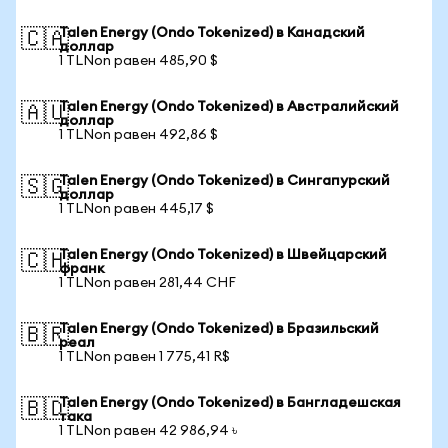
Talen Energy (Ondo Tokenized) в Канадский
🇨🇦
доллар
1 TLNon равен 485,90 $
Talen Energy (Ondo Tokenized) в Австралийский
🇦🇺
доллар
1 TLNon равен 492,86 $
Talen Energy (Ondo Tokenized) в Сингапурский
🇸🇬
доллар
1 TLNon равен 445,17 $
Talen Energy (Ondo Tokenized) в Швейцарский
🇨🇭
франк
1 TLNon равен 281,44 CHF
Talen Energy (Ondo Tokenized) в Бразильский
🇧🇷
реал
1 TLNon равен 1 775,41 R$
Talen Energy (Ondo Tokenized) в Бангладешская
🇧🇩
така
1 TLNon равен 42 986,94 ৳