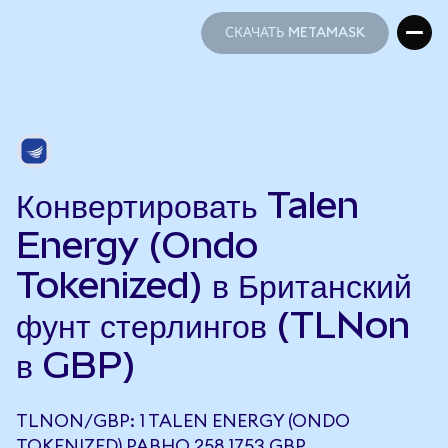
СКАЧАТЬ METAMASK
СКАЧАТЬ METAMASK
Конвертировать Talen
Energy (Ondo
Tokenized) в Британский
фунт стерлингов (TLNon
в GBP)
TLNON/GBP: 1 TALEN ENERGY (ONDO
TOKENIZED) РАВНО 258,1753 GBP