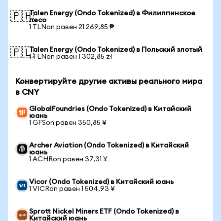
Talen Energy (Ondo Tokenized) в Филиппинское
🇵🇭
песо
1 TLNon равен 21 269,85 ₱
Talen Energy (Ondo Tokenized) в Польский злотый
🇵🇱
1 TLNon равен 1 302,85 zł
Конвертируйте другие активы реального мира
в CNY
GlobalFoundries (Ondo Tokenized) в Китайский
юань
1 GFSon равен 350,85 ¥
Archer Aviation (Ondo Tokenized) в Китайский
юань
1 ACHRon равен 37,31 ¥
Vicor (Ondo Tokenized) в Китайский юань
1 VICRon равен 1 504,93 ¥
Sprott Nickel Miners ETF (Ondo Tokenized) в
Китайский юань