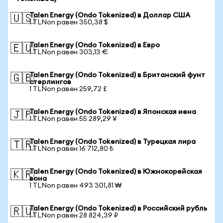
Talen Energy (Ondo Tokenized) в Доллар США
🇺🇸
1 TLNon равен 350,38 $
Talen Energy (Ondo Tokenized) в Евро
🇪🇺
1 TLNon равен 303,13 €
Talen Energy (Ondo Tokenized) в Британский фунт
🇬🇧
стерлингов
1 TLNon равен 259,72 £
Talen Energy (Ondo Tokenized) в Японская иена
🇯🇵
1 TLNon равен 55 289,29 ¥
Talen Energy (Ondo Tokenized) в Турецкая лира
🇹🇷
1 TLNon равен 16 712,80 ₺
Talen Energy (Ondo Tokenized) в Южнокорейская
🇰🇷
вона
1 TLNon равен 493 301,81 ₩
Talen Energy (Ondo Tokenized) в Российский рубль
🇷🇺
1 TLNon равен 28 824,39 ₽