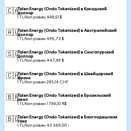
Talen Energy (Ondo Tokenized) в Канадский
🇨🇦
доллар
1 TLNon равен 488,51 $
Talen Energy (Ondo Tokenized) в Австралийский
🇦🇺
доллар
1 TLNon равен 495,73 $
Talen Energy (Ondo Tokenized) в Сингапурский
🇸🇬
доллар
1 TLNon равен 447,89 $
Talen Energy (Ondo Tokenized) в Швейцарский
🇨🇭
франк
1 TLNon равен 283,14 CHF
Talen Energy (Ondo Tokenized) в Бразильский
🇧🇷
реал
1 TLNon равен 1 786,10 R$
Talen Energy (Ondo Tokenized) в Бангладешская
🇧🇩
така
1 TLNon равен 43 369,00 ৳