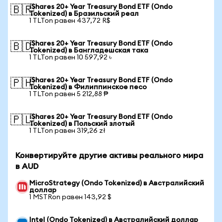
iShares 20+ Year Treasury Bond ETF (Ondo
🇧🇷
Tokenized) в Бразильский реал
1 TLTon равен 437,72 R$
iShares 20+ Year Treasury Bond ETF (Ondo
🇧🇩
Tokenized) в Бангладешская така
1 TLTon равен 10 597,92 ৳
iShares 20+ Year Treasury Bond ETF (Ondo
🇵🇭
Tokenized) в Филиппинское песо
1 TLTon равен 5 212,88 ₱
iShares 20+ Year Treasury Bond ETF (Ondo
🇵🇱
Tokenized) в Польский злотый
1 TLTon равен 319,26 zł
Конвертируйте другие активы реального мира
в AUD
MicroStrategy (Ondo Tokenized) в Австралийский
доллар
1 MSTRon равен 143,92 $
Intel (Ondo Tokenized) в Австралийский доллар