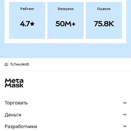
Рейтинг
Загрузок
Оценок
4.7
50M+
75.8K
TLTon/AUD
Нижний колонтитул сайта MetaMask
Торговать
Торговля
Деньги
Swaps
Покупайте
Разработчики
Прогнозы
НОВИНКА