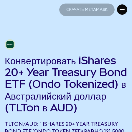
СКАЧАТЬ METAMASK
СКАЧАТЬ METAMASK
Конвертировать iShares
20+ Year Treasury Bond
ETF (Ondo Tokenized) в
Австралийский доллар
(TLTon в AUD)
TLTON/AUD: 1 ISHARES 20+ YEAR TREASURY
BOND ETF (ONDO TOKENIZED) РАВНО 121,5080