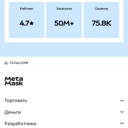
Рейтинг
Загрузок
Оценок
4.7
50M+
75.8K
TLTon/CHF
Нижний колонтитул сайта MetaMask
Торговать
Торговля
Деньги
Swaps
Покупайте
Разработчики
Прогнозы
НОВИНКА