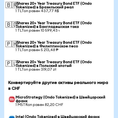
iShares 20+ Year Treasury Bond ETF (Ondo
🇧🇷
Tokenized) в Бразильский реал
1 TLTon равен 437,77 R$
iShares 20+ Year Treasury Bond ETF (Ondo
🇧🇩
Tokenized) в Бангладешская така
1 TLTon равен 10 599,43 ৳
iShares 20+ Year Treasury Bond ETF (Ondo
🇵🇭
Tokenized) в Филиппинское песо
1 TLTon равен 5 213,48 ₱
iShares 20+ Year Treasury Bond ETF (Ondo
🇵🇱
Tokenized) в Польский злотый
1 TLTon равен 319,07 zł
Конвертируйте другие активы реального мира
в CHF
MicroStrategy (Ondo Tokenized) в Швейцарский
франк
1 MSTRon равен 82,20 CHF
Intel (Ondo Tokenized) в Швейцарский франк