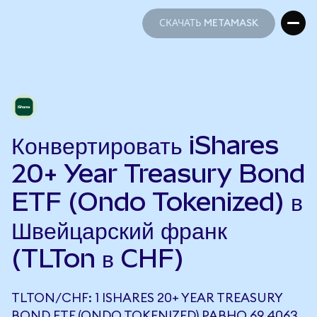
СКАЧАТЬ METAMASK
СКАЧАТЬ METAMASK
Конвертировать iShares
20+ Year Treasury Bond
ETF (Ondo Tokenized) в
Швейцарский франк
(TLTon в CHF)
TLTON/CHF: 1 ISHARES 20+ YEAR TREASURY
BOND ETF (ONDO TOKENIZED) РАВНО 69,4063