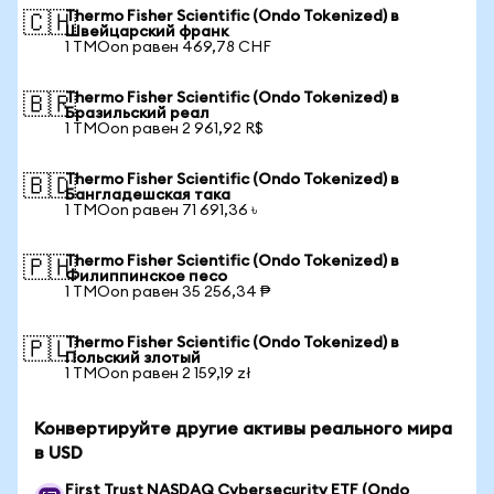
Thermo Fisher Scientific (Ondo Tokenized) в
🇨🇭
Швейцарский франк
1 TMOon равен 469,78 CHF
Thermo Fisher Scientific (Ondo Tokenized) в
🇧🇷
Бразильский реал
1 TMOon равен 2 961,92 R$
Thermo Fisher Scientific (Ondo Tokenized) в
🇧🇩
Бангладешская така
1 TMOon равен 71 691,36 ৳
Thermo Fisher Scientific (Ondo Tokenized) в
🇵🇭
Филиппинское песо
1 TMOon равен 35 256,34 ₱
Thermo Fisher Scientific (Ondo Tokenized) в
🇵🇱
Польский злотый
1 TMOon равен 2 159,19 zł
Конвертируйте другие активы реального мира
в USD
First Trust NASDAQ Cybersecurity ETF (Ondo