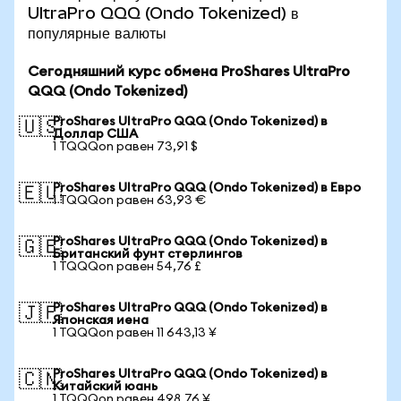
UltraPro QQQ (Ondo Tokenized) в
популярные валюты
Сегодняшний курс обмена ProShares UltraPro
QQQ (Ondo Tokenized)
ProShares UltraPro QQQ (Ondo Tokenized) в
🇺🇸
Доллар США
1 TQQQon равен 73,91 $
ProShares UltraPro QQQ (Ondo Tokenized) в Евро
🇪🇺
1 TQQQon равен 63,93 €
ProShares UltraPro QQQ (Ondo Tokenized) в
🇬🇧
Британский фунт стерлингов
1 TQQQon равен 54,76 £
ProShares UltraPro QQQ (Ondo Tokenized) в
🇯🇵
Японская иена
1 TQQQon равен 11 643,13 ¥
ProShares UltraPro QQQ (Ondo Tokenized) в
🇨🇳
Китайский юань
1 TQQQon равен 498,76 ¥