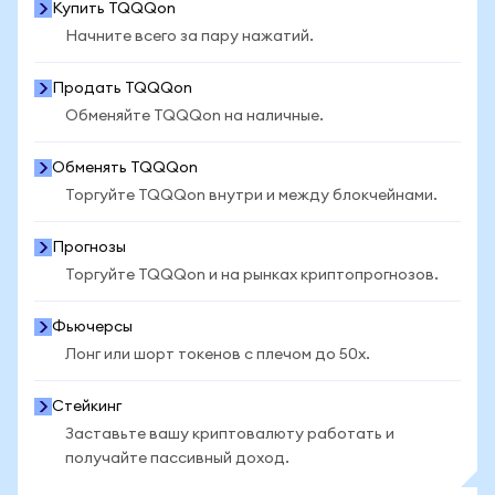
Купить TQQQon
Начните всего за пару нажатий.
Продать TQQQon
Обменяйте TQQQon на наличные.
Обменять TQQQon
Торгуйте TQQQon внутри и между блокчейнами.
Прогнозы
Торгуйте TQQQon и на рынках криптопрогнозов.
Фьючерсы
Лонг или шорт токенов с плечом до 50x.
Стейкинг
Заставьте вашу криптовалюту работать и
получайте пассивный доход.