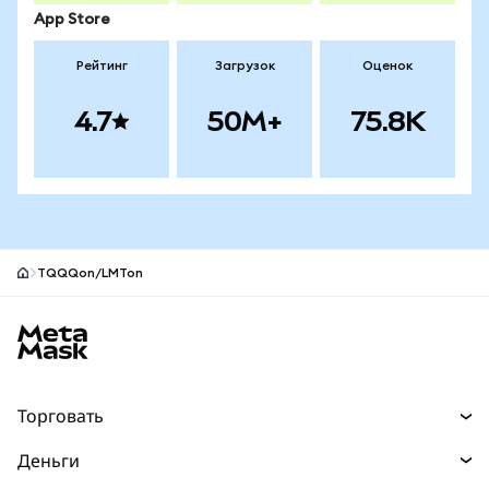
App Store
Рейтинг
Загрузок
Оценок
4.7
50M+
75.8K
TQQQon/LMTon
Нижний колонтитул сайта MetaMask
Торговать
Торговля
Деньги
Swaps
Покупайте