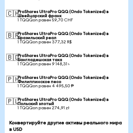
ProShares UltraPro QQQ (Ondo Tokenized) в
🇨🇭
Швейцарский франк
1 TQQQon равен 59,70 CHF
ProShares UltraPro QQQ (Ondo Tokenized) в
🇧🇷
Бразильский реал
1 TQQQon равен 377,32 R$
ProShares UltraPro QQQ (Ondo Tokenized) в
🇧🇩
Бангладешская така
1 TQQQon равен 9 148,31 ৳
ProShares UltraPro QQQ (Ondo Tokenized) в
🇵🇭
Филиппинское песо
1 TQQQon равен 4 495,50 ₱
ProShares UltraPro QQQ (Ondo Tokenized) в
🇵🇱
Польский злотый
1 TQQQon равен 274,91 zł
Конвертируйте другие активы реального мира
в USD