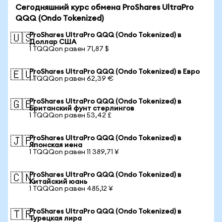
Сегодняшний курс обмена ProShares UltraPro
QQQ (Ondo Tokenized)
ProShares UltraPro QQQ (Ondo Tokenized) в
🇺🇸
Доллар США
1 TQQQon равен 71,87 $
ProShares UltraPro QQQ (Ondo Tokenized) в Евро
🇪🇺
1 TQQQon равен 62,39 €
ProShares UltraPro QQQ (Ondo Tokenized) в
🇬🇧
Британский фунт стерлингов
1 TQQQon равен 53,42 £
ProShares UltraPro QQQ (Ondo Tokenized) в
🇯🇵
Японская иена
1 TQQQon равен 11 389,71 ¥
ProShares UltraPro QQQ (Ondo Tokenized) в
🇨🇳
Китайский юань
1 TQQQon равен 485,12 ¥
ProShares UltraPro QQQ (Ondo Tokenized) в
🇹🇷
Турецкая лира