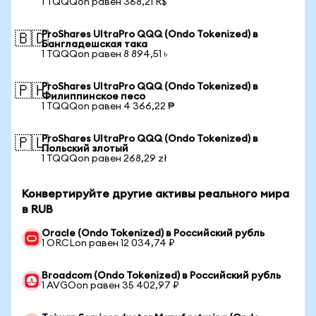
1 TQQQon равен 368,21 R$
ProShares UltraPro QQQ (Ondo Tokenized) в
🇧🇩
Бангладешская така
1 TQQQon равен 8 894,51 ৳
ProShares UltraPro QQQ (Ondo Tokenized) в
🇵🇭
Филиппинское песо
1 TQQQon равен 4 366,22 ₱
ProShares UltraPro QQQ (Ondo Tokenized) в
🇵🇱
Польский злотый
1 TQQQon равен 268,29 zł
Конвертируйте другие активы реального мира
в RUB
Oracle (Ondo Tokenized) в Российский рубль
1 ORCLon равен 12 034,74 ₽
Broadcom (Ondo Tokenized) в Российский рубль
1 AVGOon равен 35 402,97 ₽