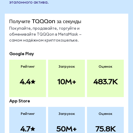
эталонного актива.
Получите TQQQon за секунды
Покупайте, продавайте, торгуйте и
обменивайте TQQQon в MetaMask —
самом надёжном криптокошельке.
Google Play
Рейтинг
Загрузок
Оценок
4.4
10M+
483.7K
App Store
Рейтинг
Загрузок
Оценок
4.7
50M+
75.8K