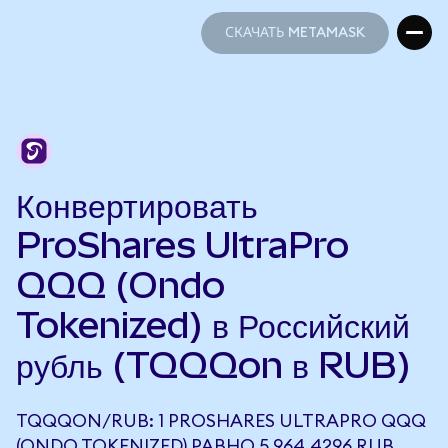
СКАЧАТЬ METAMASK
СКАЧАТЬ METAMASK
Конвертировать
ProShares UltraPro
QQQ (Ondo
Tokenized) в Российский
рубль (TQQQon в RUB)
TQQQON/RUB: 1 PROSHARES ULTRAPRO QQQ
(ONDO TOKENIZED) РАВНО 5 964,4296 RUB