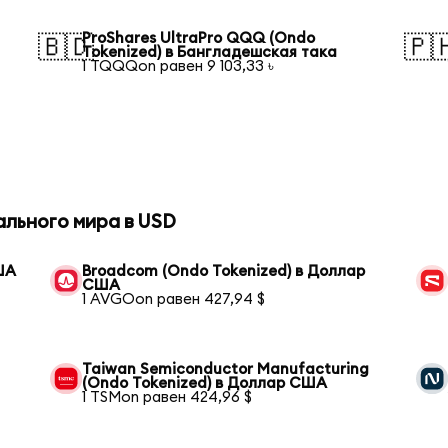
ProShares UltraPro QQQ (Ondo
🇧🇩
🇵
Tokenized) в Бангладешская така
1 TQQQon равен 9 103,33 ৳
ального мира в USD
ША
Broadcom (Ondo Tokenized) в Доллар
США
1 AVGOon равен 427,94 $
Taiwan Semiconductor Manufacturing
(Ondo Tokenized) в Доллар США
1 TSMon равен 424,96 $