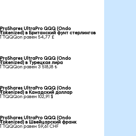
ProShares UltraPro QQQ (Ondo

Tokenized) в Британский фунт стерлингов
1 TQQQon равен 54,77 £
ProShares UltraPro QQQ (Ondo

Tokenized) в Турецкая лира
1 TQQQon равен 3 518,18 ₺
ProShares UltraPro QQQ (Ondo

Tokenized) в Канадский доллар
1 TQQQon равен 102,91 $
ProShares UltraPro QQQ (Ondo

Tokenized) в Швейцарский франк
1 TQQQon равен 59,61 CHF