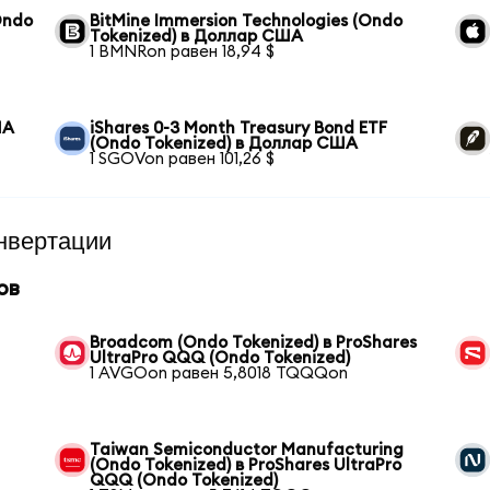
Ondo
BitMine Immersion Technologies (Ondo
Tokenized) в Доллар США
1 BMNRon равен 18,94 $
ША
iShares 0-3 Month Treasury Bond ETF
(Ondo Tokenized) в Доллар США
1 SGOVon равен 101,26 $
нвертации
ов
Broadcom (Ondo Tokenized) в ProShares
UltraPro QQQ (Ondo Tokenized)
1 AVGOon равен 5,8018 TQQQon
Taiwan Semiconductor Manufacturing
(Ondo Tokenized) в ProShares UltraPro
QQQ (Ondo Tokenized)