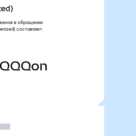
zed)
окенов в обращении
enized) составляет
TQQQon