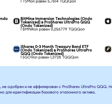
1 TSMon равен 5,7614 TQQQon
Ondo
BitMine Immersion Technologies (Ondo
Tokenized) в ProShares UltraPro QQQ
(Ondo Tokenized)
1 BMNRon равен 0,256779 TQQQon
iShares 0-3 Month Treasury Bond ETF
(Ondo Tokenized) в ProShares UltraPro
QQQ (Ondo Tokenized)
1 SGOVon равен 1,3728 TQQQon
, не одобрен и не аффилирован с ProShares UltraPro QQQ. Н
но для идентификации базового эталонного актива.