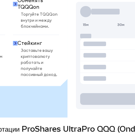
Обменять
TQQQon
Торгуйте TQQQon
внутри и между
15м
30м
блокчейнами.
Стейкинг
Заставьте вашу
ом
криптовалюту
работать и
получайте
пассивный доход.
вертации ProShares UltraPro QQQ (Ond