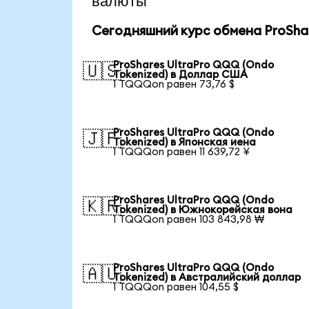
валюты
Сегодняшний курс обмена ProShar
ProShares UltraPro QQQ (Ondo
🇺🇸
Tokenized) в Доллар США
1 TQQQon равен 73,76 $
ProShares UltraPro QQQ (Ondo
🇯🇵
Tokenized) в Японская иена
1 TQQQon равен 11 639,72 ¥
ProShares UltraPro QQQ (Ondo
🇰🇷
Tokenized) в Южнокорейская вона
1 TQQQon равен 103 843,98 ₩
ProShares UltraPro QQQ (Ondo
🇦🇺
Tokenized) в Австралийский доллар
1 TQQQon равен 104,55 $