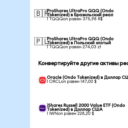
ProShares UltraPro QQQ (Ondo
🇧🇷
Tokenized) в Бразильский реал
1 TQQQon равен 375,98 R$
ProShares UltraPro QQQ (Ondo
🇵🇱
Tokenized) в Польский злотый
1 TQQQon равен 274,03 zł
Конвертируйте другие активы ре
Oracle (Ondo Tokenized) в Доллар С
1 ORCLon равен 147,00 $
iShares Russell 2000 Value ETF (Ondo
Tokenized) в Доллар США
1 IWNon равен 228,20 $