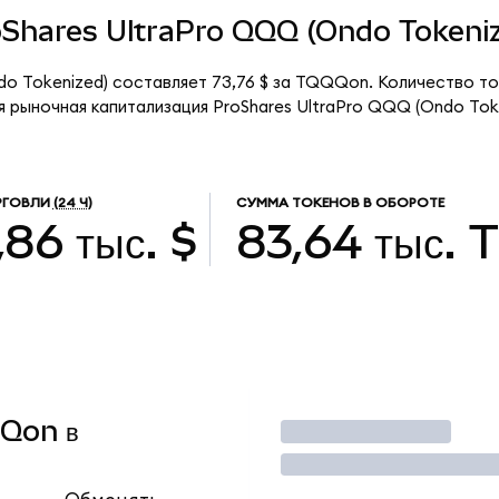
roShares UltraPro QQQ (Ondo Tokeni
do Tokenized) составляет 73,76 $ за TQQQon. Количество т
 рыночная капитализация ProShares UltraPro QQQ (Ondo Tok
РГОВЛИ
(24 Ч)
СУММА ТОКЕНОВ В ОБОРОТЕ
,86 тыс. $
83,64 тыс.
QQon в
Торговать