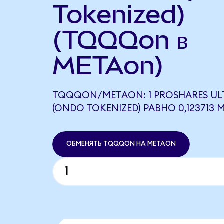
Tokenized)
(TQQQon в
METAon)
TQQQON/METAON: 1 PROSHARES U
(ONDO TOKENIZED) РАВНО 0,123713
ОБМЕНЯТЬ TQQQON НА METAON