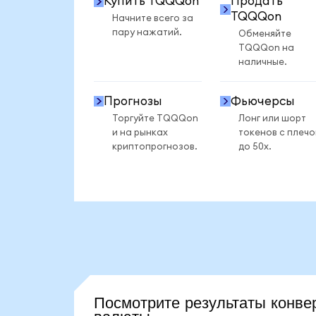
Купить TQQQon
Продать
TQQQon
Начните всего за
пару нажатий.
Обменяйте
TQQQon на
наличные.
Прогнозы
Фьючерсы
Торгуйте TQQQon
Лонг или шорт
и на рынках
токенов с плеч
криптопрогнозов.
до 50x.
Посмотрите результаты кон