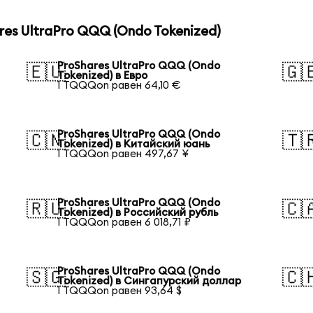
es UltraPro QQQ (Ondo Tokenized)
ProShares UltraPro QQQ (Ondo
🇪🇺
🇬
Tokenized) в Евро
1 TQQQon равен 64,10 €
ProShares UltraPro QQQ (Ondo
🇨🇳
🇹
Tokenized) в Китайский юань
1 TQQQon равен 497,67 ¥
ProShares UltraPro QQQ (Ondo
🇷🇺
🇨
Tokenized) в Российский рубль
1 TQQQon равен 6 018,71 ₽
ProShares UltraPro QQQ (Ondo
🇸🇬
🇨
Tokenized) в Сингапурский доллар
1 TQQQon равен 93,64 $