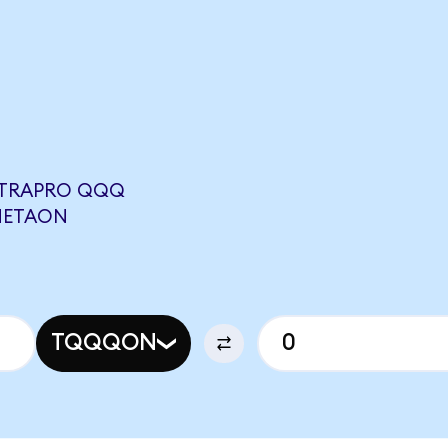
LTRAPRO QQQ
 METAON
TQQQON