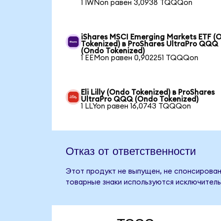
1 IWNon равен 3,0938 TQQQon
iShares MSCI Emerging Markets ETF (
Tokenized) в ProShares UltraPro QQQ
(Ondo Tokenized)
1 EEMon равен 0,902251 TQQQon
Eli Lilly (Ondo Tokenized) в ProShares
UltraPro QQQ (Ondo Tokenized)
1 LLYon равен 16,0743 TQQQon
Отказ от ответственности
Этот продукт не выпущен, не спонсирован
товарные знаки используются исключитель