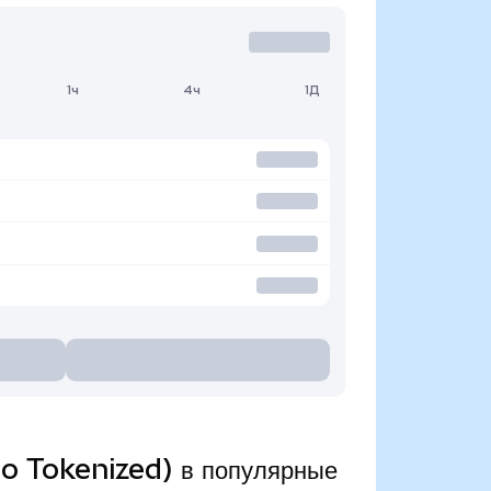
1ч
4ч
1Д
o Tokenized) в популярные