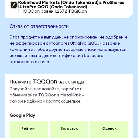
Robinhood Markets (Ondo Tokenized) в ProShares
UltraPro QQQ (Ondo Tokenized)
1 HOODon равен 1,2572 TQQQon
Отказ от ответственности
Этот продукт не выпущен, не спонсирован, не одобрен и
не аффилирован с ProShares UltraPro QQQ. Название
компании и любые другие товарные знаки используются
исключительно для идентификации базового
эталонного актива.
Получите TQQQon за секунды
Покупайте, продавайте, торгуйте и
обменивайте TQQQon в MetaMask —
самом надёжном криптокошельке.
Google Play
Рейтинг
Загрузок
Оценок