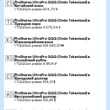
ProShares UltraPro QQQ (Ondo Tokenized) в
🇨🇳
Китайский юань
1 TQQQon равен 504,72 ¥
ProShares UltraPro QQQ (Ondo Tokenized) в
🇹🇷
Турецкая лира
1 TQQQon равен 3 570,34 ₺
ProShares UltraPro QQQ (Ondo Tokenized) в
🇰🇷
Южнокорейская вона
1 TQQQon равен 106 060,01 ₩
ProShares UltraPro QQQ (Ondo Tokenized) в
🇷🇺
Российский рубль
1 TQQQon равен 6 181,14 ₽
ProShares UltraPro QQQ (Ondo Tokenized) в
🇨🇦
Канадский доллар
1 TQQQon равен 104,31 $
ProShares UltraPro QQQ (Ondo Tokenized) в
🇦🇺
Австралийский доллар
1 TQQQon равен 105,89 $