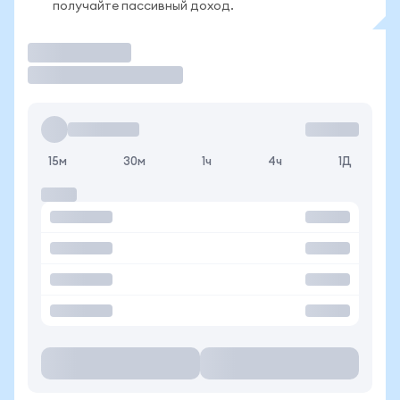
получайте пассивный доход.
Торговать
15м
30м
1ч
4ч
1Д