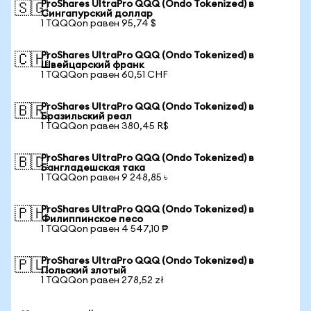
ProShares UltraPro QQQ (Ondo Tokenized) в
🇸🇬
Сингапурский доллар
1 TQQQon равен 95,74 $
ProShares UltraPro QQQ (Ondo Tokenized) в
🇨🇭
Швейцарский франк
1 TQQQon равен 60,51 CHF
ProShares UltraPro QQQ (Ondo Tokenized) в
🇧🇷
Бразильский реал
1 TQQQon равен 380,45 R$
ProShares UltraPro QQQ (Ondo Tokenized) в
🇧🇩
Бангладешская така
1 TQQQon равен 9 248,85 ৳
ProShares UltraPro QQQ (Ondo Tokenized) в
🇵🇭
Филиппинское песо
1 TQQQon равен 4 547,10 ₱
ProShares UltraPro QQQ (Ondo Tokenized) в
🇵🇱
Польский злотый
1 TQQQon равен 278,52 zł