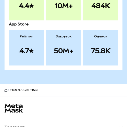
4.4
10M+
484K
App Store
Рейтинг
Загрузок
Оценок
4.7
50M+
75.8K
TQQQon/PLTRon
Нижний колонтитул сайта MetaMask