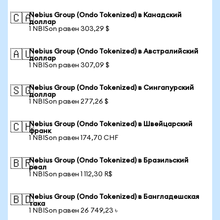
Nebius Group (Ondo Tokenized) в Канадский
🇨🇦
доллар
1 NBISon равен 303,29 $
Nebius Group (Ondo Tokenized) в Австралийский
🇦🇺
доллар
1 NBISon равен 307,09 $
Nebius Group (Ondo Tokenized) в Сингапурский
🇸🇬
доллар
1 NBISon равен 277,26 $
Nebius Group (Ondo Tokenized) в Швейцарский
🇨🇭
франк
1 NBISon равен 174,70 CHF
Nebius Group (Ondo Tokenized) в Бразильский
🇧🇷
реал
1 NBISon равен 1 112,30 R$
Nebius Group (Ondo Tokenized) в Бангладешская
🇧🇩
така
1 NBISon равен 26 749,23 ৳