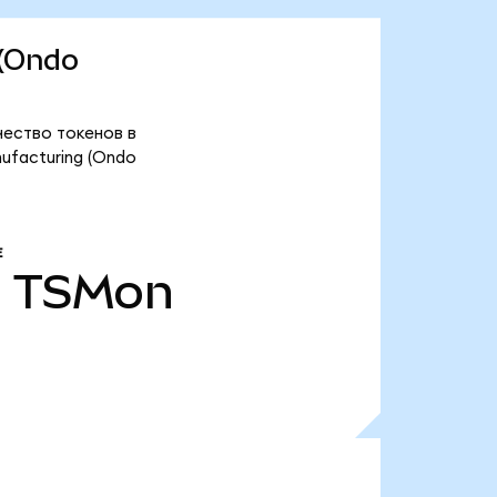
 (Ondo
чество токенов в
ufacturing (Ondo
Е
.
TSMon