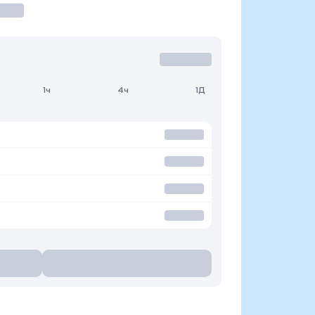
1ч
4ч
1Д