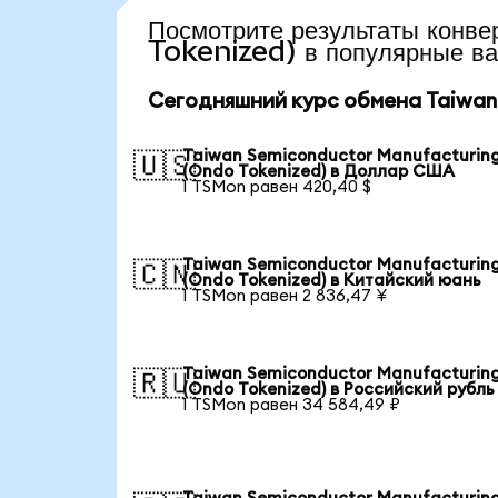
Посмотрите результаты ко
Tokenized) в популярные в
Сегодняшний курс обмена Taiwan 
Taiwan Semiconductor Manufacturin
🇺🇸
(Ondo Tokenized) в Доллар США
1 TSMon равен 420,40 $
Taiwan Semiconductor Manufacturin
🇨🇳
(Ondo Tokenized) в Китайский юань
1 TSMon равен 2 836,47 ¥
Taiwan Semiconductor Manufacturin
🇷🇺
(Ondo Tokenized) в Российский рубль
1 TSMon равен 34 584,49 ₽