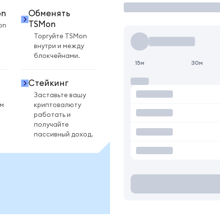
on
Обменять
TSMon
on
Торгуйте TSMon
внутри и между
блокчейнами.
15м
30м
Стейкинг
Заставьте вашу
ом
криптовалюту
работать и
получайте
пассивный доход.