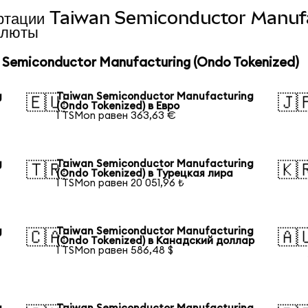
нвертации Taiwan Semiconductor Manu
алюты
Semiconductor Manufacturing (Ondo Tokenized)
g
Taiwan Semiconductor Manufacturing
🇪🇺
🇯
(Ondo Tokenized) в Евро
1 TSMon равен 363,63 €
g
Taiwan Semiconductor Manufacturing
🇹🇷
🇰
(Ondo Tokenized) в Турецкая лира
1 TSMon равен 20 051,96 ₺
g
Taiwan Semiconductor Manufacturing
🇨🇦
🇦
(Ondo Tokenized) в Канадский доллар
1 TSMon равен 586,48 $