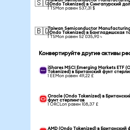
Taiwan Semiconductor Manufacturin
🇸🇬
(Ondo Tokenized) в Сингапурский до
1 TSMon равен 537,31 $
Taiwan Semiconductor Manufacturin
🇧🇩
(Ondo Tokenized) в Бангладешская т
1 TSMon равен 52 035,90 ৳
Конвертируйте другие активы ре
iShares MSCI Emerging Markets ETF (
Tokenized) в Британский фунт стерли
1 EEMon равен 49,22 £
Oracle (Ondo Tokenized) в Британски
фунт стерлингов
1 ORCLon равен 108,37 £
AMD (Ondo Tokenized) в Британский 