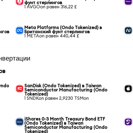
фунт стерлингов
1 AVGOon равен 316,22 £
Meta Platforms (Ondo Tokenized) в
нгов
Британский фунт стерлингов
1 METAon равен 440,44 £
нвертации
ов
Ondo
SanDisk (Ondo Tokenized) в Taiwan
Semiconductor Manufacturing (Ondo
Tokenized)
1 SNDKon равен 2,9230 TSMon
iShares 0-3 Month Treasury Bond ETF
(Ondo Tokenized) в Taiwan
Semiconductor Manufacturing (Ondo
Tokenized)