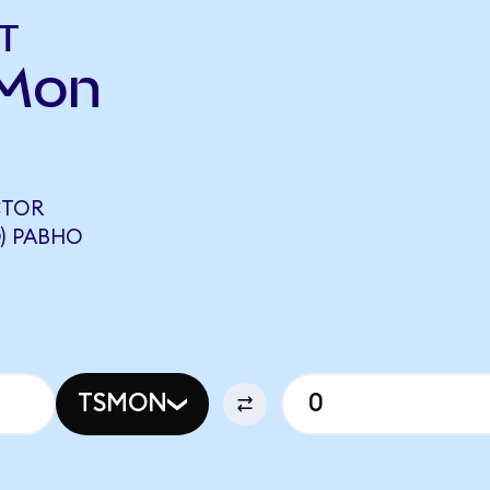
т
SMon
CTOR
) РАВНО
TSMON