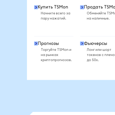
Купить TSMon
Продать TSM
Начните всего за
Обменяйте TSM
пару нажатий.
на наличные.
Прогнозы
Фьючерсы
Торгуйте TSMon и
Лонг или шорт
на рынках
токенов с плеч
криптопрогнозов.
до 50x.