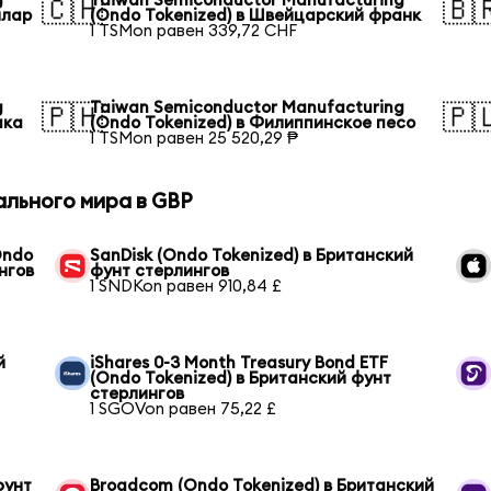
g
Taiwan Semiconductor Manufacturing
🇨🇭
🇧
ллар
(Ondo Tokenized) в Швейцарский франк
1 TSMon равен 339,72 CHF
g
Taiwan Semiconductor Manufacturing
🇵🇭
🇵
ака
(Ondo Tokenized) в Филиппинское песо
1 TSMon равен 25 520,29 ₱
ального мира в GBP
Ondo
SanDisk (Ondo Tokenized) в Британский
нгов
фунт стерлингов
1 SNDKon равен 910,84 £
й
iShares 0-3 Month Treasury Bond ETF
(Ondo Tokenized) в Британский фунт
стерлингов
1 SGOVon равен 75,22 £
фунт
Broadcom (Ondo Tokenized) в Британский