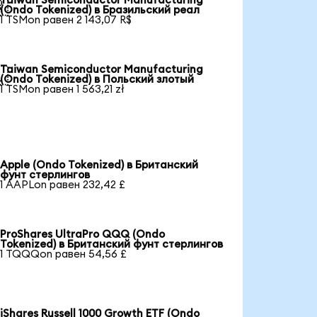
Taiwan Semiconductor Manufacturing

(Ondo Tokenized) в Бразильский реал
1 TSMon равен 2 143,07 R$
Taiwan Semiconductor Manufacturing

(Ondo Tokenized) в Польский злотый
1 TSMon равен 1 563,21 zł
Apple (Ondo Tokenized) в Британский
фунт стерлингов
1 AAPLon равен 232,42 £
ProShares UltraPro QQQ (Ondo
Tokenized) в Британский фунт стерлингов
1 TQQQon равен 54,56 £
iShares Russell 1000 Growth ETF (Ondo