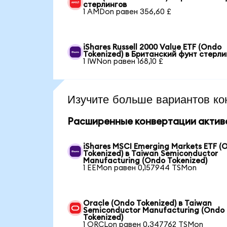
стерлингов
1 AMDon равен 356,60 £
iShares Russell 2000 Value ETF (Ondo
Tokenized) в Британский фунт стерли
1 IWNon равен 168,10 £
Изучите больше вариантов ко
Расширенные конвертации актив
iShares MSCI Emerging Markets ETF (
Tokenized) в Taiwan Semiconductor
Manufacturing (Ondo Tokenized)
1 EEMon равен 0,157944 TSMon
Oracle (Ondo Tokenized) в Taiwan
Semiconductor Manufacturing (Ondo
Tokenized)
1 ORCLon равен 0,347762 TSMon