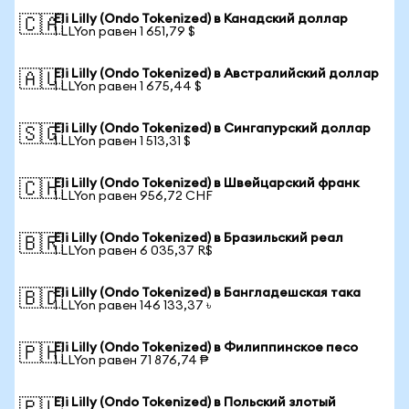
Eli Lilly (Ondo Tokenized) в Канадский доллар
🇨🇦
1 LLYon равен 1 651,79 $
Eli Lilly (Ondo Tokenized) в Австралийский доллар
🇦🇺
1 LLYon равен 1 675,44 $
Eli Lilly (Ondo Tokenized) в Сингапурский доллар
🇸🇬
1 LLYon равен 1 513,31 $
Eli Lilly (Ondo Tokenized) в Швейцарский франк
🇨🇭
1 LLYon равен 956,72 CHF
Eli Lilly (Ondo Tokenized) в Бразильский реал
🇧🇷
1 LLYon равен 6 035,37 R$
Eli Lilly (Ondo Tokenized) в Бангладешская така
🇧🇩
1 LLYon равен 146 133,37 ৳
Eli Lilly (Ondo Tokenized) в Филиппинское песо
🇵🇭
1 LLYon равен 71 876,74 ₱
Eli Lilly (Ondo Tokenized) в Польский злотый