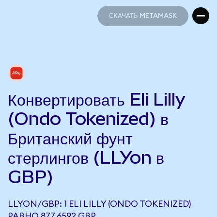
СКАЧАТЬ METAMASK
СКАЧАТЬ METAMASK
Конвертировать Eli Lilly
(Ondo Tokenized) в
Британский фунт
стерлингов (LLYon в
GBP)
LLYON/GBP: 1 ELI LILLY (ONDO TOKENIZED)
РАВНО 877,6592 GBP