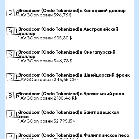
Broadcom (Ondo Tokenized) в Канадский доллар
🇨🇦
1 AVGOon равен 596,76 $
Broadcom (Ondo Tokenized) в Австралийский
🇦🇺
доллар
1 AVGOon равен 605,30 $
Broadcom (Ondo Tokenized) в Сингапурский
🇸🇬
доллар
1 AVGOon равен 546,73 $
Broadcom (Ondo Tokenized) в Швейцарский франк
🇨🇭
1 AVGOon равен 345,65 CHF
Broadcom (Ondo Tokenized) в Бразильский реал
🇧🇷
1 AVGOon равен 2 180,46 R$
Broadcom (Ondo Tokenized) в Бангладешская
🇧🇩
така
1 AVGOon равен 52 795,15 ৳
Broadcom (Ondo Tokenized) в Филиппинское песо
🇵🇭