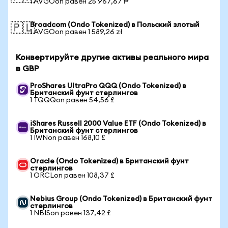
1 AVGOon равен 25 967,67 ₱
Broadcom (Ondo Tokenized) в Польский злотый
🇵🇱
1 AVGOon равен 1 589,26 zł
Конвертируйте другие активы реального мира
в GBP
ProShares UltraPro QQQ (Ondo Tokenized) в
Британский фунт стерлингов
1 TQQQon равен 54,56 £
iShares Russell 2000 Value ETF (Ondo Tokenized) в
Британский фунт стерлингов
1 IWNon равен 168,10 £
Oracle (Ondo Tokenized) в Британский фунт
стерлингов
1 ORCLon равен 108,37 £
Nebius Group (Ondo Tokenized) в Британский фунт
стерлингов
1 NBISon равен 137,42 £