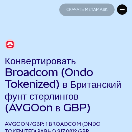
СКАЧАТЬ METAMASK
СКАЧАТЬ METAMASK
Конвертировать
Broadcom (Ondo
Tokenized) в Британский
фунт стерлингов
(AVGOon в GBP)
AVGOON/GBP: 1 BROADCOM (ONDO
TOKENIZED) РАВНО 317,0812 GBP