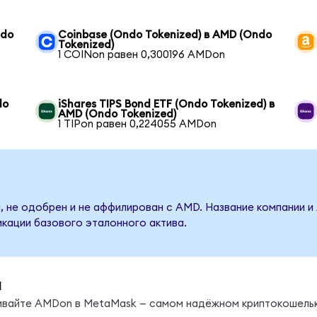
ndo
Coinbase (Ondo Tokenized) в AMD (Ondo
Tokenized)
1 COINon равен 0,300196 AMDon
do
iShares TIPS Bond ETF (Ondo Tokenized) в
AMD (Ondo Tokenized)
1 TIPon равен 0,224055 AMDon
, не одобрен и не аффилирован с AMD. Название компании и
кации базового эталонного актива.
ы
нивайте AMDon в MetaMask — самом надёжном криптокошельк