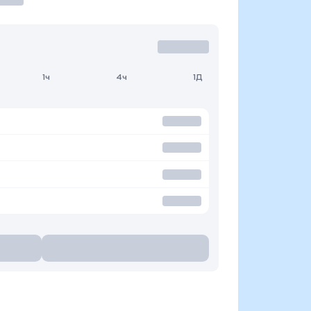
1ч
4ч
1Д