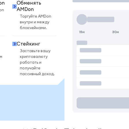
on
Обменять
AMDon
on
Торгуйте AMDon
внутри и между
блокчейнами.
15м
30м
Стейкинг
Заставьте вашу
ом
криптовалюту
работать и
получайте
пассивный доход.