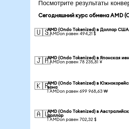
Посмотрите результаты кон
Сегодняшний курс обмена AMD (O
AMD (Ondo Tokenized) в Доллар США
🇺🇸
1 AMDon равен 494,21 $
AMD (Ondo Tokenized) в Японская ие
🇯🇵
1 AMDon равен 78 235,81 ¥
AMD (Ondo Tokenized) в Южнокорейс
🇰🇷
вона
1 AMDon равен 699 968,63 ₩
AMD (Ondo Tokenized) в Австралийск
🇦🇺
доллар
1 AMDon равен 702,32 $