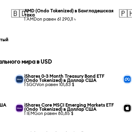
AMD (Ondo Tokenized) в Бангладешская
🇧🇩
🇵
така
1 AMDon равен 61 290,11 ৳
отый
ального мира в USD
iShares 0-3 Month Treasury Bond ETF
(Ondo Tokenized) в Доллар США
1 SGOVon равен 101,83 $
США
iShares Core MSCI Emerging Markets ETF
(Ondo Tokenized) в Доллар США
1 IEMGon равен 80,85 $