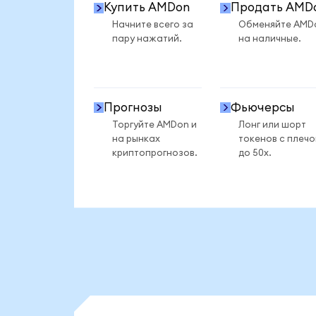
Купить AMDon
Продать AMD
Начните всего за
Обменяйте AMD
пару нажатий.
на наличные.
Прогнозы
Фьючерсы
Торгуйте AMDon и
Лонг или шорт
на рынках
токенов с плеч
криптопрогнозов.
до 50x.