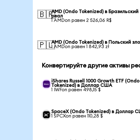
AMD (Ondo Tokenized) в Бразильский
🇧🇷
реал
1 AMDon равен 2 526,06 R$
AMD (Ondo Tokenized) в Польский зл
🇵🇱
1 AMDon равен 1 842,93 zł
Конвертируйте другие активы ре
iShares Russell 1000 Growth ETF (Ondo
Tokenized) в Доллар США
1 IWFon равен 498,15 $
SpaceX (Ondo Tokenized) в Доллар 
1 SPCXon равен 110,28 $