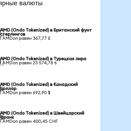
ярные валюты
AMD (Ondo Tokenized) в Британский фунт

стерлингов
1 AMDon равен 367,77 £
AMD (Ondo Tokenized) в Турецкая лира

1 AMDon равен 23 574,78 ₺
AMD (Ondo Tokenized) в Канадский

доллар
1 AMDon равен 692,90 $
AMD (Ondo Tokenized) в Швейцарский

франк
1 AMDon равен 400,45 CHF