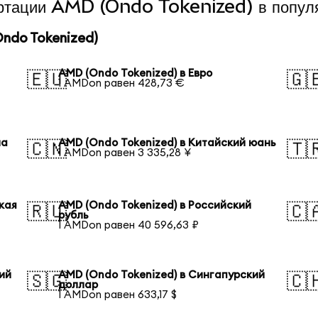
вертации AMD (Ondo Tokenized) в попул
ndo Tokenized)
AMD (Ondo Tokenized) в Евро
🇪🇺
🇬
1 AMDon равен 428,73 €
на
AMD (Ondo Tokenized) в Китайский юань
🇨🇳
🇹
1 AMDon равен 3 335,28 ¥
кая
AMD (Ondo Tokenized) в Российский
🇷🇺
🇨
рубль
1 AMDon равен 40 596,63 ₽
ий
AMD (Ondo Tokenized) в Сингапурский
🇸🇬
🇨
доллар
1 AMDon равен 633,17 $