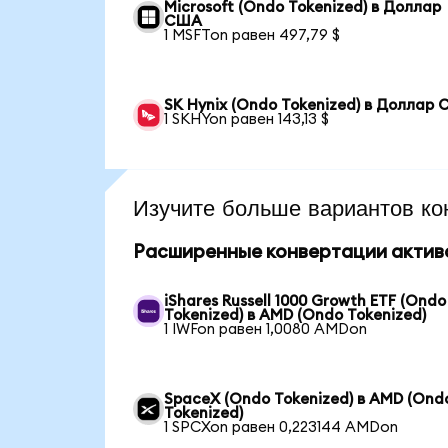
Microsoft (Ondo Tokenized) в Доллар
США
1 MSFTon равен 497,79 $
SK Hynix (Ondo Tokenized) в Доллар
1 SKHYon равен 143,13 $
Изучите больше вариантов ко
Расширенные конвертации актив
iShares Russell 1000 Growth ETF (Ondo
Tokenized) в AMD (Ondo Tokenized)
1 IWFon равен 1,0080 AMDon
SpaceX (Ondo Tokenized) в AMD (Ond
Tokenized)
1 SPCXon равен 0,223144 AMDon