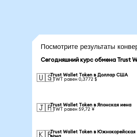
Посмотрите результаты конв
Сегодняшний курс обмена Trust Wa
Trust Wallet Token в Доллар США
🇺🇸
1 TWT равен 0,3772 $
Trust Wallet Token в Японская иена
🇯🇵
1 TWT равен 59,72 ¥
Trust Wallet Token в Южнокорейская
🇰🇷
вона