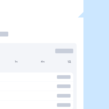
1ч
4ч
1Д