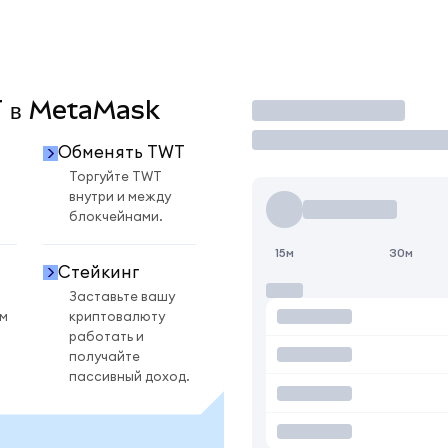
WT в MetaMask
Торговать
Обменять TWT
Торгуйте TWT
внутри и между
блокчейнами.
15м
30м
Стейкинг
Заставьте вашу
ом
криптовалюту
работать и
получайте
пассивный доход.