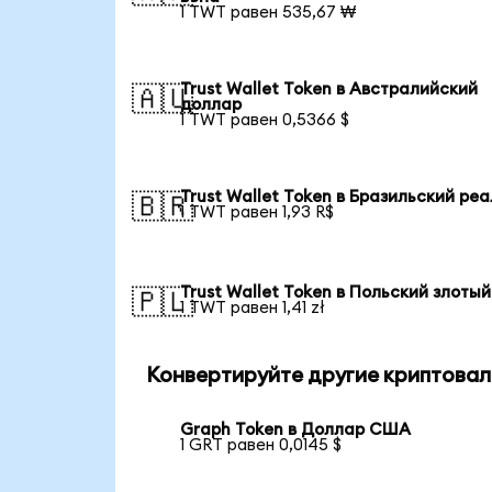
1 TWT равен 535,67 ₩
Trust Wallet Token в Австралийский
🇦🇺
доллар
1 TWT равен 0,5366 $
Trust Wallet Token в Бразильский реа
🇧🇷
1 TWT равен 1,93 R$
Trust Wallet Token в Польский злотый
🇵🇱
1 TWT равен 1,41 zł
Конвертируйте другие криптовал
Graph Token в Доллар США
1 GRT равен 0,0145 $