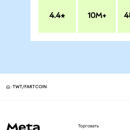
4.4
10M+
4
TWT/FARTCOIN
Нижний колонтитул сайта MetaMask
Торговать