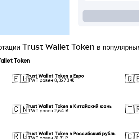
ертации Trust Wallet Token в популярны
llet Token
Trust Wallet Token в Евро
🇪🇺
🇬
1 TWT равен 0,3273 €
Trust Wallet Token в Китайский юань
🇨🇳
🇹
1 TWT равен 2,54 ¥
Trust Wallet Token в Российский рубль
🇷🇺
🇨
1 TWT равен 31,31 ₽