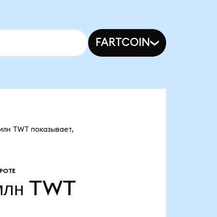
FARTCOIN
 млн TWT показывает,
РОТЕ
млн
TWT