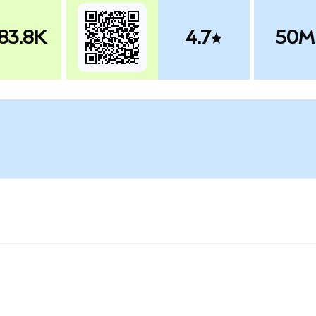
83.8K
4.7
50M