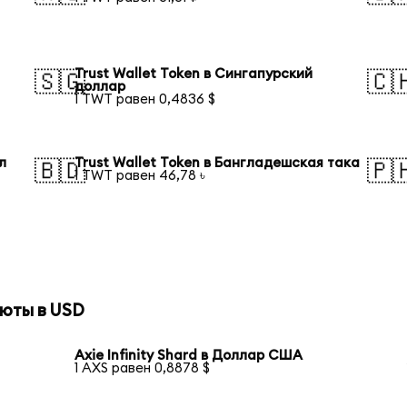
Trust Wallet Token в Сингапурский
🇸🇬
🇨
доллар
1 TWT равен 0,4836 $
л
Trust Wallet Token в Бангладешская така
🇧🇩
🇵
1 TWT равен 46,78 ৳
юты в USD
Axie Infinity Shard в Доллар США
1 AXS равен 0,8878 $