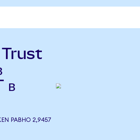
 Trust
в
 в
KEN РАВНО 2,9457