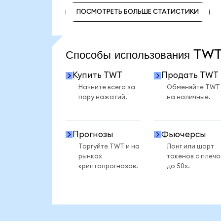
ПОСМОТРЕТЬ БОЛЬШЕ СТАТИСТИКИ
ПОСМОТРЕТЬ БОЛЬШЕ СТАТИСТИКИ
Способы использования T
Купить TWT
Продать TWT
Начните всего за
Обменяйте TWT
пару нажатий.
на наличные.
Прогнозы
Фьючерсы
Торгуйте TWT и на
Лонг или шорт
рынках
токенов с плеч
криптопрогнозов.
до 50x.