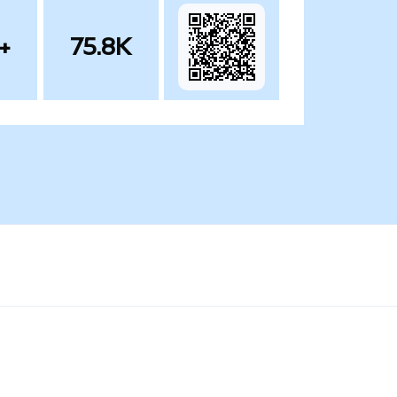
+
75.8K