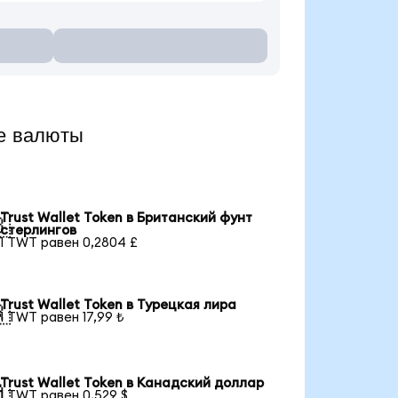
е валюты
Trust Wallet Token в Британский фунт

стерлингов
1 TWT равен 0,2804 £
Trust Wallet Token в Турецкая лира

1 TWT равен 17,99 ₺
Trust Wallet Token в Канадский доллар

1 TWT равен 0,529 $